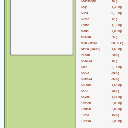
Kivisimppu
15 g
Kolja
1,30 kg
Kuha
6,10 kg
Kuore
12 g
Lahna
1,12 kg
Made
4,00 kg
Muikku
25 g
Muu kalalaji
60,00 kg
Nieriä (Rautu)
1,69 kg
Pasuri
200 g
Salakka
15 g
Siika
2,14 kg
Sorva
390 g
Sulkava
360 g
Suutari
1,53 kg
Särki
400 g
Säyne
1,41 kg
Taimen
2,00 kg
Toutain
2,86 kg
Turpa
150 g
Turska
2,00 kg