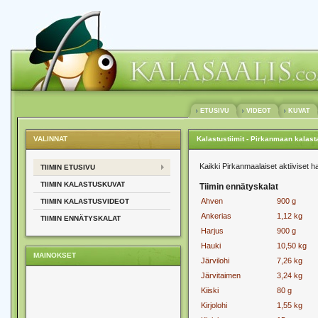
ETUSIVU
VIDEOT
KUVAT
VALINNAT
Kalastustiimit - Pirkanmaan kalast
Kaikki Pirkanmaalaiset aktiiviset 
TIIMIN ETUSIVU
TIIMIN KALASTUSKUVAT
Tiimin ennätyskalat
Ahven
900 g
TIIMIN KALASTUSVIDEOT
Ankerias
1,12 kg
TIIMIN ENNÄTYSKALAT
Harjus
900 g
Hauki
10,50 kg
MAINOKSET
Järvilohi
7,26 kg
Järvitaimen
3,24 kg
Kiiski
80 g
Kirjolohi
1,55 kg