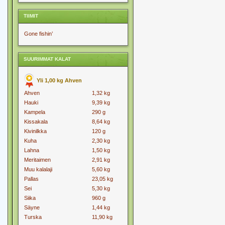
TIIMIT
Gone fishin’
SUURIMMAT KALAT
Yli 1,00 kg Ahven
Ahven
1,32 kg
Hauki
9,39 kg
Kampela
290 g
Kissakala
8,64 kg
Kivinilkka
120 g
Kuha
2,30 kg
Lahna
1,50 kg
Meritaimen
2,91 kg
Muu kalalaji
5,60 kg
Pallas
23,05 kg
Sei
5,30 kg
Siika
960 g
Säyne
1,44 kg
Turska
11,90 kg