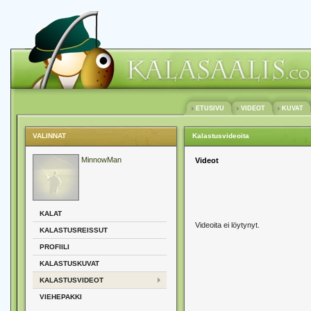
ETUSIVU
VIDEOT
KUVAT
VALINNAT
Kalastusvideoita
MinnowMan
Videot
KALAT
Videoita ei löytynyt.
KALASTUSREISSUT
PROFIILI
KALASTUSKUVAT
KALASTUSVIDEOT
VIEHEPAKKI