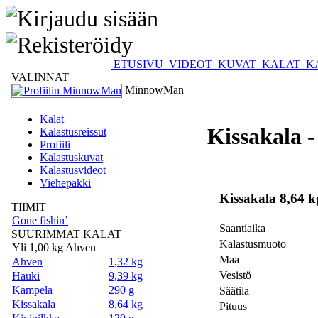
ETUSIVU
VIDEOT
KUVAT
KALAT
K
VALINNAT
MinnowMan
Kalat
Kissakala 
Kalastusreissut
Profiili
Kalastuskuvat
Kalastusvideot
Viehepakki
Kissakala 8,64 k
TIIMIT
Gone fishin’
Saantiaika
SUURIMMAT KALAT
Kalastusmuoto
Yli 1,00 kg Ahven
Maa
Ahven
1,32 kg
Vesistö
Hauki
9,39 kg
Kampela
290 g
Säätila
Kissakala
8,64 kg
Pituus