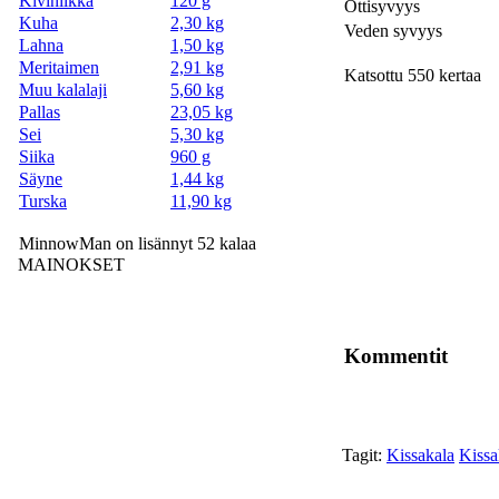
Kivinilkka
120 g
Ottisyvyys
Kuha
2,30 kg
Veden syvyys
Lahna
1,50 kg
Meritaimen
2,91 kg
Katsottu 550 kertaa
Muu kalalaji
5,60 kg
Pallas
23,05 kg
Sei
5,30 kg
Siika
960 g
Säyne
1,44 kg
Turska
11,90 kg
MinnowMan on lisännyt 52 kalaa
MAINOKSET
Kommentit
Tagit:
Kissakala
Kissa