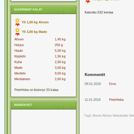
SUURIMMAT KALAT
Katsottu 532 kertaa
Yli 1,00 kg Ahven
Yli 3,00 kg Made
Ahven
1,45 kg
Harjus
250 g
Hauki
5,00 kg
Kirjolohi
1,56 kg
Kuha
2,90 kg
Made
3,00 kg
Merilohi
9,50 kg
Kommentit
Meritaimen
2,60 kg
09.01.2018
Erno
PeteHeba on lisännyt 33 kalaa
11.01.2018
PeteHeba
MAINOKSET
Tagit:
Ahven
Ahven Vetouistelu
Vet