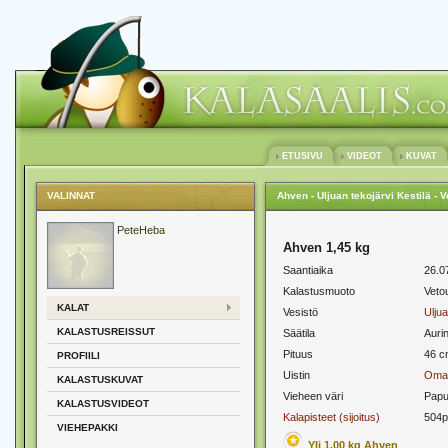
ETUSIVU
VIDEOT
KUVAT
VALINNAT
Ahven - Uljuan tekojärvi Kestilä - V
PeteHeba
Ahven 1,45 kg
Saantiaika
26.0
Kalastusmuoto
Vetou
KALAT
Vesistö
Uljua
KALASTUSREISSUT
Säätila
Auri
Pituus
46 c
PROFIILI
Uistin
Omat
KALASTUSKUVAT
Vieheen väri
Papu
KALASTUSVIDEOT
Kalapisteet (sijoitus)
504p
VIEHEPAKKI
Yli 1,00 kg Ahven