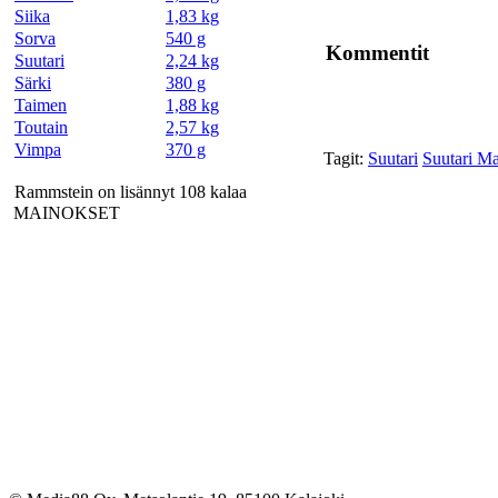
Siika
1,83 kg
Sorva
540 g
Kommentit
Suutari
2,24 kg
Särki
380 g
Taimen
1,88 kg
Toutain
2,57 kg
Vimpa
370 g
Tagit:
Suutari
Suutari Ma
Rammstein on lisännyt 108 kalaa
MAINOKSET