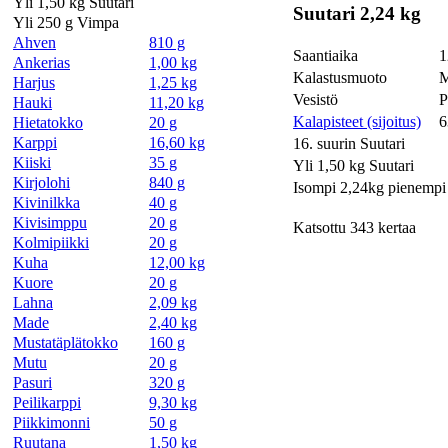
Yli 1,50 kg Suutari
Suutari 2,24 kg
Yli 250 g Vimpa
Ahven
810 g
Saantiaika
1
Ankerias
1,00 kg
Kalastusmuoto
M
Harjus
1,25 kg
Vesistö
P
Hauki
11,20 kg
Kalapisteet (sijoitus)
6
Hietatokko
20 g
Karppi
16,60 kg
16. suurin Suutari
Kiiski
35 g
Yli 1,50 kg Suutari
Kirjolohi
840 g
Isompi 2,24kg pienempi 
Kivinilkka
40 g
Kivisimppu
20 g
Katsottu 343 kertaa
Kolmipiikki
20 g
Kuha
12,00 kg
Kuore
20 g
Lahna
2,09 kg
Made
2,40 kg
Mustatäplätokko
160 g
Mutu
20 g
Pasuri
320 g
Peilikarppi
9,30 kg
Piikkimonni
50 g
Ruutana
1,50 kg