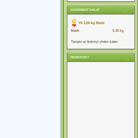
SUURIMMAT KALAT
Yli 3,00 kg Made
Made
5,30 kg
Tampio on lisännyt yhden kalan
MAINOKSET