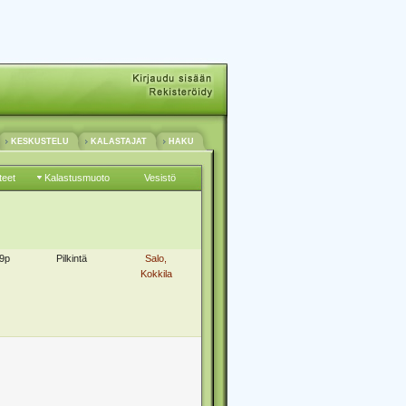
KESKUSTELU
KALASTAJAT
HAKU
teet
Kalastusmuoto
Vesistö
9p
Pilkintä
Salo,
Kokkila