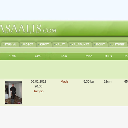
ETUSIVU
VIDEOT
KUVAT
KALAT
KALAPAIKAT
MÖKIT
UISTIMET
Kuva
Aika
Kala
Paino
Pituus
Pis
06.02.2012
Made
5,30 kg
82cm
65
20:30
Tampio