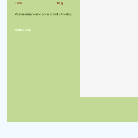
Törö
10 g
Vastarannankiiski on lisännyt 74 kalaa
MAINOKSET