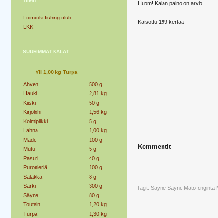
TIIMIT
Huom! Kalan paino on arvio.
Loimijoki fishing club
Katsottu 199 kertaa
LKK
SUURIMMAT KALAT
Yli 1,00 kg Turpa
Ahven
500 g
Hauki
2,81 kg
Kiiski
50 g
Kirjolohi
1,56 kg
Kolmipiikki
5 g
Lahna
1,00 kg
Made
100 g
Kommentit
Mutu
5 g
Pasuri
40 g
Puronieriä
100 g
Salakka
8 g
Särki
300 g
Tagit:
Säyne
Säyne Mato-onginta
Säyne
80 g
Toutain
1,20 kg
Turpa
1,30 kg