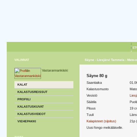
ET
VALINNAT
Säyne - Liesjärvi Tammela - Mato-o
Vastarannankiiski
Säyne 80 g
Saantiaika
01.0
KALAT
Kalastusmuoto
Mato
KALASTUSREISSUT
Vesistö
Lies
PROFIILI
Säätila
Puoli
KALASTUSKUVAT
Pituus
19 c
KALASTUSVIDEOT
Tuuli
Länsi
Kalapisteet (sijoitus)
21p 
VIEHEPAKKI
Uusi fongo meikäläiselle.