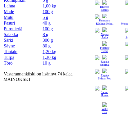
Kolmipiikki
5 g
Lahna
1,00 kg
Bluefox
Lucius
Made
100 g
Mutu
5 g
Kuusamo
Pasuri
40 g
Räsänen Helmi
Monni
Puronieriä
100 g
Salakka
8 g
Mepps
Aglia
A
Särki
300 g
Säyne
80 g
Purelure
Toutain
1,20 kg
Tietsä
Turpa
1,30 kg
Rapala
Törö
10 g
Original
Vastarannankiiski on lisännyt 74 kalaa
Rapala
MAINOKSET
Skitter Pop
Salmo
Hornet
Wake
Jive