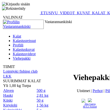
ETUSIVU
VIDEOT
KUVAT
KALAT
K
VALINNAT
Vastarannankiiski
Kalat
Kalastusreissut
Profiili
Kalastuskuvat
Kalastusvideot
Viehepakki
TIIMIT
Loimijoki fishing club
Viehepakki
LKK
SUURIMMAT KALAT
Yli 1,00 kg Turpa
Ahven
500 g
Uistimet |
Perhot
|
Pil
Hauki
2,81 kg
Kiiski
50 g
Abu Garcia
Kirjolohi
1,56 kg
Hi-Lo Jointed