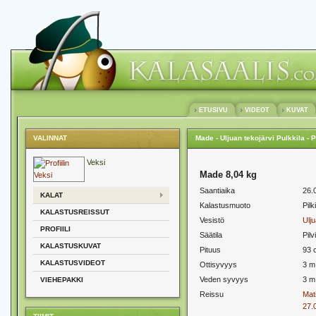
ETUSIVU
VIDEOT
KUVAT
VALINNAT
Made - Uljuan tekojärvi Pulkkila - P
Veksi
Made 8,04 kg
Saantiaika
26.
KALAT
Kalastusmuoto
Pilk
KALASTUSREISSUT
Vesistö
Ulju
PROFIILI
Säätila
Pilv
KALASTUSKUVAT
Pituus
93 
KALASTUSVIDEOT
Ottisyvyys
3 m
Veden syvyys
3 m
VIEHEPAKKI
Reissu
Mat
27.