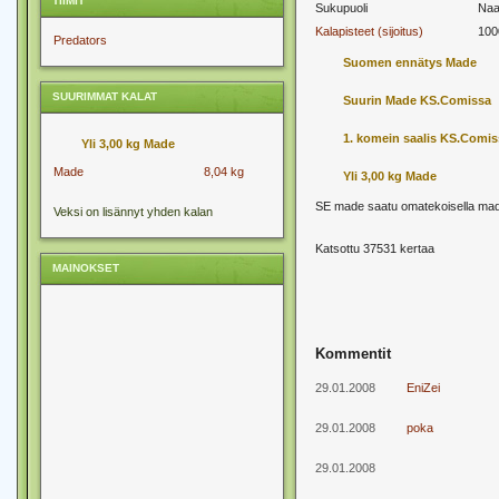
TIIMIT
Sukupuoli
Naa
Kalapisteet (sijoitus)
100
Predators
Suomen ennätys Made
SUURIMMAT KALAT
Suurin Made KS.Comissa
1. komein saalis KS.Comis
Yli 3,00 kg Made
Made
8,04 kg
Yli 3,00 kg Made
SE made saatu omatekoisella mad
Veksi on lisännyt yhden kalan
Katsottu 37531 kertaa
MAINOKSET
Kommentit
29.01.2008
EniZei
29.01.2008
poka
29.01.2008