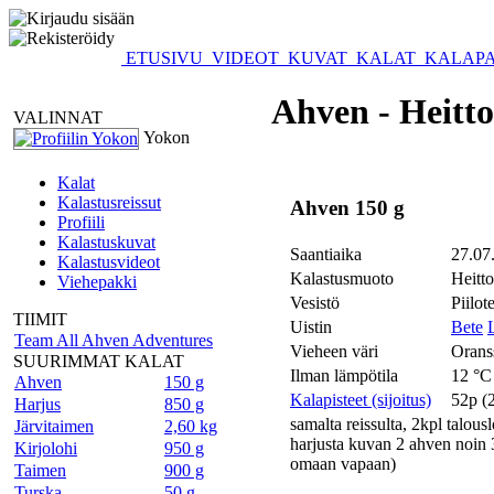
ETUSIVU
VIDEOT
KUVAT
KALAT
KALAPA
Ahven - Heitto
VALINNAT
Yokon
Kalat
Kalastusreissut
Ahven 150 g
Profiili
Kalastuskuvat
Saantiaika
27.07
Kalastusvideot
Kalastusmuoto
Heitto
Viehepakki
Vesistö
Piilot
TIIMIT
Uistin
Bete
Team All Ahven Adventures
Vieheen väri
Orans
SUURIMMAT KALAT
Ilman lämpötila
12 °C
Ahven
150 g
Kalapisteet (sijoitus)
52p (
Harjus
850 g
samalta reissulta, 2kpl talousl
Järvitaimen
2,60 kg
harjusta kuvan 2 ahven noin 
Kirjolohi
950 g
omaan vapaan)
Taimen
900 g
Turska
50 g