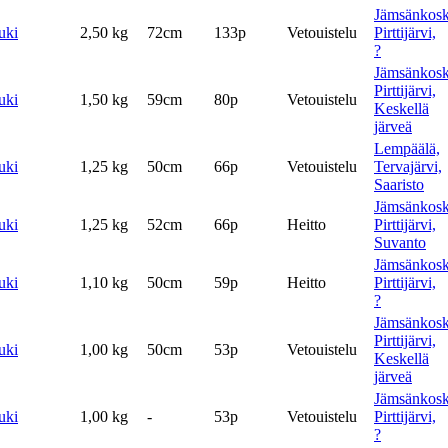
Jämsänkosk
uki
2,50 kg
72cm
133p
Vetouistelu
Pirttijärvi,
?
Jämsänkosk
Pirttijärvi,
uki
1,50 kg
59cm
80p
Vetouistelu
Keskellä
järveä
Lempäälä,
uki
1,25 kg
50cm
66p
Vetouistelu
Tervajärvi,
Saaristo
Jämsänkosk
uki
1,25 kg
52cm
66p
Heitto
Pirttijärvi,
Suvanto
Jämsänkosk
uki
1,10 kg
50cm
59p
Heitto
Pirttijärvi,
?
Jämsänkosk
Pirttijärvi,
uki
1,00 kg
50cm
53p
Vetouistelu
Keskellä
järveä
Jämsänkosk
uki
1,00 kg
-
53p
Vetouistelu
Pirttijärvi,
?