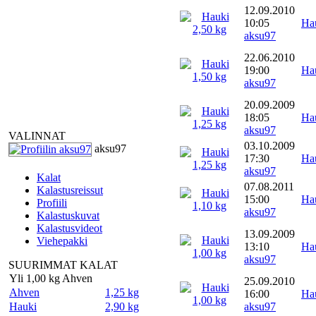
12.09.2010
10:05
Ha
aksu97
22.06.2010
19:00
Ha
aksu97
20.09.2009
18:05
Ha
aksu97
VALINNAT
03.10.2009
aksu97
17:30
Ha
aksu97
Kalat
07.08.2011
Kalastusreissut
15:00
Ha
Profiili
aksu97
Kalastuskuvat
Kalastusvideot
13.09.2009
Viehepakki
13:10
Ha
aksu97
SUURIMMAT KALAT
Yli 1,00 kg Ahven
25.09.2010
Ahven
1,25 kg
16:00
Ha
Hauki
2,90 kg
aksu97