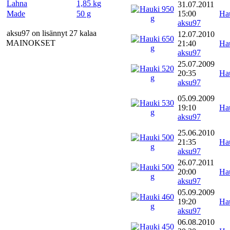
Lahna
1,85 kg
31.07.2011
Made
50 g
15:00
Ha
aksu97
aksu97 on lisännyt 27 kalaa
12.07.2010
MAINOKSET
21:40
Ha
aksu97
25.07.2009
20:35
Ha
aksu97
05.09.2009
19:10
Ha
aksu97
25.06.2010
21:35
Ha
aksu97
26.07.2011
20:00
Ha
aksu97
05.09.2009
19:20
Ha
aksu97
06.08.2010