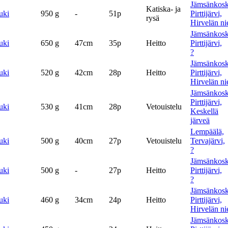
Jämsänkosk
Katiska- ja
uki
950 g
-
51p
Pirttijärvi,
rysä
Hirvelän ni
Jämsänkosk
uki
650 g
47cm
35p
Heitto
Pirttijärvi,
?
Jämsänkosk
uki
520 g
42cm
28p
Heitto
Pirttijärvi,
Hirvelän ni
Jämsänkosk
Pirttijärvi,
uki
530 g
41cm
28p
Vetouistelu
Keskellä
järveä
Lempäälä,
uki
500 g
40cm
27p
Vetouistelu
Tervajärvi,
?
Jämsänkosk
uki
500 g
-
27p
Heitto
Pirttijärvi,
?
Jämsänkosk
uki
460 g
34cm
24p
Heitto
Pirttijärvi,
Hirvelän ni
Jämsänkosk