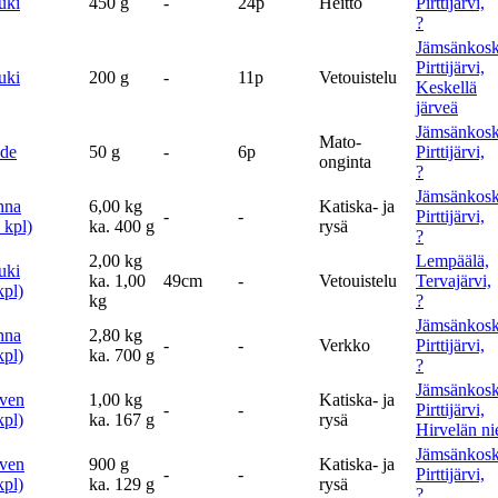
uki
450 g
-
24p
Heitto
Pirttijärvi,
?
Jämsänkosk
Pirttijärvi,
uki
200 g
-
11p
Vetouistelu
Keskellä
järveä
Jämsänkosk
Mato-
de
50 g
-
6p
Pirttijärvi,
onginta
?
Jämsänkosk
hna
6,00 kg
Katiska- ja
-
-
Pirttijärvi,
 kpl)
ka. 400 g
rysä
?
2,00 kg
Lempäälä,
uki
ka. 1,00
49cm
-
Vetouistelu
Tervajärvi,
kpl)
kg
?
Jämsänkosk
hna
2,80 kg
-
-
Verkko
Pirttijärvi,
kpl)
ka. 700 g
?
Jämsänkosk
ven
1,00 kg
Katiska- ja
-
-
Pirttijärvi,
kpl)
ka. 167 g
rysä
Hirvelän ni
Jämsänkosk
ven
900 g
Katiska- ja
-
-
Pirttijärvi,
kpl)
ka. 129 g
rysä
?