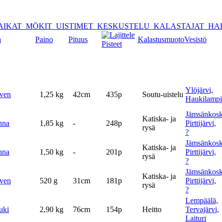
AIKAT
MÖKIT
UISTIMET
KESKUSTELU
KALASTAJAT
HA
a
Paino
Pituus
Kalastusmuoto
Vesistö
Pisteet
Ylöjärvi,
ven
1,25 kg
42cm
435p
Soutu-uistelu
Haukilampi
Jämsänkosk
Katiska- ja
hna
1,85 kg
-
248p
Pirttijärvi,
rysä
?
Jämsänkosk
Katiska- ja
hna
1,50 kg
-
201p
Pirttijärvi,
rysä
?
Jämsänkosk
Katiska- ja
ven
520 g
31cm
181p
Pirttijärvi,
rysä
?
Lempäälä,
uki
2,90 kg
76cm
154p
Heitto
Tervajärvi,
Laituri