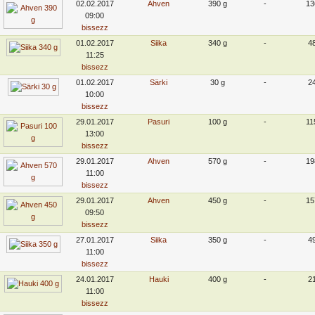
02.02.2017
Ahven
390 g
-
13
09:00
bissezz
01.02.2017
Siika
340 g
-
4
11:25
bissezz
01.02.2017
Särki
30 g
-
2
10:00
bissezz
29.01.2017
Pasuri
100 g
-
11
13:00
bissezz
29.01.2017
Ahven
570 g
-
19
11:00
bissezz
29.01.2017
Ahven
450 g
-
15
09:50
bissezz
27.01.2017
Siika
350 g
-
4
11:00
bissezz
24.01.2017
Hauki
400 g
-
2
11:00
bissezz