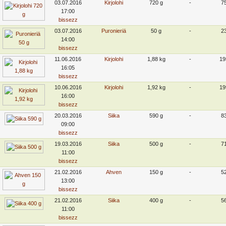
03.07.2016
Kirjolohi
720 g
-
7
17:00
bissezz
03.07.2016
Puronieriä
50 g
-
2
14:00
bissezz
11.06.2016
Kirjolohi
1,88 kg
-
19
16:05
bissezz
10.06.2016
Kirjolohi
1,92 kg
-
19
16:00
bissezz
20.03.2016
Siika
590 g
-
8
09:00
bissezz
19.03.2016
Siika
500 g
-
7
11:00
bissezz
21.02.2016
Ahven
150 g
-
5
13:00
bissezz
21.02.2016
Siika
400 g
-
5
11:00
bissezz