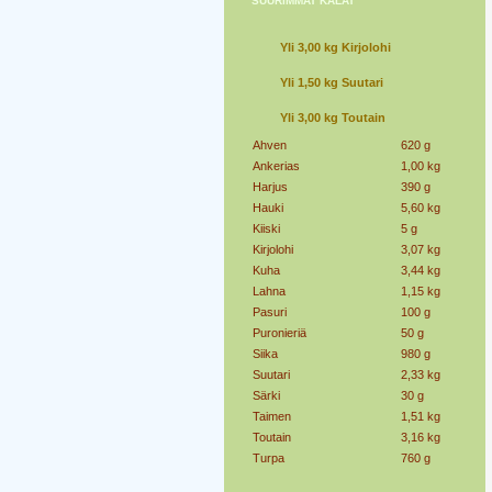
SUURIMMAT KALAT
Yli 3,00 kg Kirjolohi
Yli 1,50 kg Suutari
Yli 3,00 kg Toutain
Ahven
620 g
Ankerias
1,00 kg
Harjus
390 g
Hauki
5,60 kg
Kiiski
5 g
Kirjolohi
3,07 kg
Kuha
3,44 kg
Lahna
1,15 kg
Pasuri
100 g
Puronieriä
50 g
Siika
980 g
Suutari
2,33 kg
Särki
30 g
Taimen
1,51 kg
Toutain
3,16 kg
Turpa
760 g