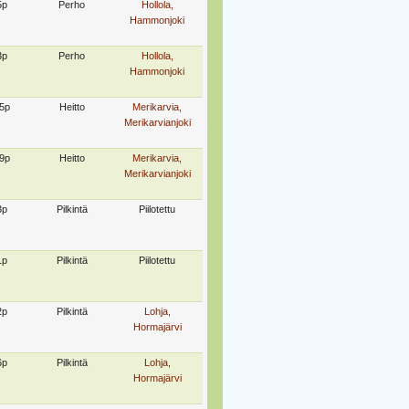
5p
Perho
Hollola,
Hammonjoki
3p
Perho
Hollola,
Hammonjoki
5p
Heitto
Merikarvia,
Merikarvianjoki
9p
Heitto
Merikarvia,
Merikarvianjoki
3p
Pilkintä
Piilotettu
1p
Pilkintä
Piilotettu
2p
Pilkintä
Lohja,
Hormajärvi
6p
Pilkintä
Lohja,
Hormajärvi