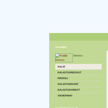
VALINNAT
bissezz
KALAT
KALASTUSREISSUT
PROFIILI
KALASTUSKUVAT
KALASTUSVIDEOT
VIEHEPAKKI