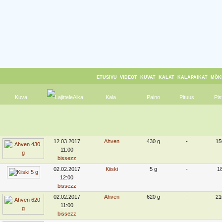
ETUSIVU
VIDEOT
KUVAT
KALAT
KALAPAIKAT
MÖK
Kuva
Aika
Kala
Paino
Pituus
Pis
12.03.2017
Ahven
430 g
-
15
11:00
bissezz
02.02.2017
Kiiski
5 g
-
1
12:00
bissezz
02.02.2017
Ahven
620 g
-
21
11:00
bissezz