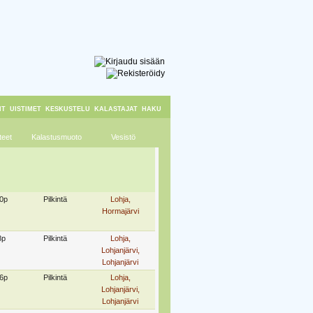
IT
UISTIMET
KESKUSTELU
KALASTAJAT
HAKU
teet
Kalastusmuoto
Vesistö
0p
Pilkintä
Lohja,
Hormajärvi
8p
Pilkintä
Lohja,
Lohjanjärvi,
Lohjanjärvi
6p
Pilkintä
Lohja,
Lohjanjärvi,
Lohjanjärvi