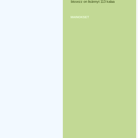
bissezz on lisännyt 113 kalaa
MAINOKSET