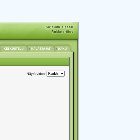
KESKUSTELU
KALASTAJAT
HAKU
Näytä videot