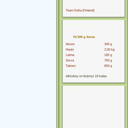
TIIMIT
Team EuKa [Finland]
SUURIMMAT KALAT
Yli 500 g Sorva
Ahven
300 g
Hauki
2,00 kg
Lahna
185 g
Sorva
750 g
Taimen
850 g
elkkuboy on lisännyt 18 kalaa
MAINOKSET