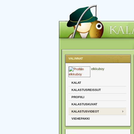
VALINNAT
elkkuboy
KALAT
KALASTUSREISSUT
PROFIILI
KALASTUSKUVAT
KALASTUSVIDEOT
VIEHEPAKKI