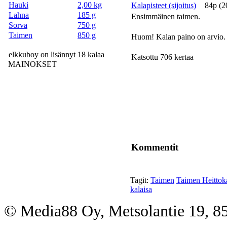
Hauki
2,00 kg
Kalapisteet (sijoitus)
84p (2
Lahna
185 g
Ensimmäinen taimen.
Sorva
750 g
Taimen
850 g
Huom! Kalan paino on arvio.
elkkuboy on lisännyt 18 kalaa
Katsottu 706 kertaa
MAINOKSET
Kommentit
Tagit:
Taimen
Taimen Heittoka
kalaisa
© Media88 Oy, Metsolantie 19, 8