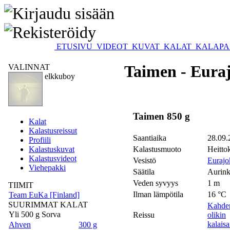
ETUSIVU
VIDEOT
KUVAT
KALAT
KALAPA
Taimen - Euraj
VALINNAT
elkkuboy
Taimen 850 g
Kalat
Kalastusreissut
Saantiaika
28.09.
Profiili
Kalastuskuvat
Kalastusmuoto
Heitto
Kalastusvideot
Vesistö
Eurajo
Viehepakki
Säätila
Aurink
Veden syvyys
1 m
TIIMIT
Ilman lämpötila
16 °C
Team EuKa [Finland]
SUURIMMAT KALAT
Kahden
Yli 500 g Sorva
Reissu
olikin
kalais
Ahven
300 g