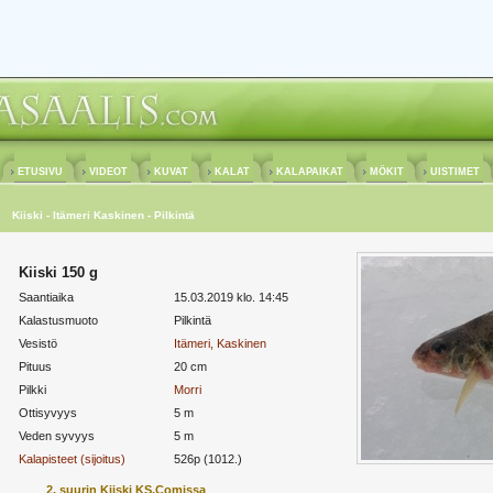
ETUSIVU
VIDEOT
KUVAT
KALAT
KALAPAIKAT
MÖKIT
UISTIMET
Kiiski - Itämeri Kaskinen - Pilkintä
Kiiski 150 g
Saantiaika
15.03.2019 klo. 14:45
Kalastusmuoto
Pilkintä
Vesistö
Itämeri, Kaskinen
Pituus
20 cm
Pilkki
Morri
Ottisyvyys
5 m
Veden syvyys
5 m
Kalapisteet (sijoitus)
526p (1012.)
2. suurin Kiiski KS.Comissa