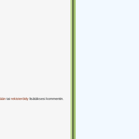
sään
tai
rekisteröidy
lisätäksesi kommentin.