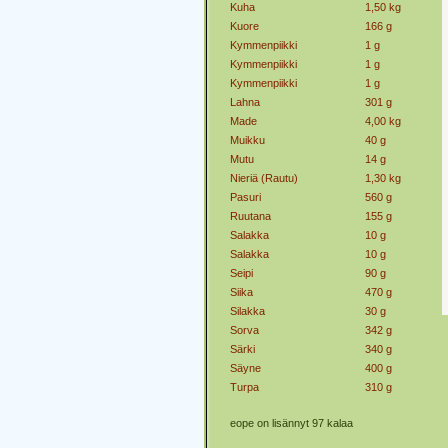
Kuha
1,50 kg
Kuore
166 g
Kymmenpiikki
1 g
Kymmenpiikki
1 g
Kymmenpiikki
1 g
Lahna
301 g
Made
4,00 kg
Muikku
40 g
Mutu
14 g
Nieriä (Rautu)
1,30 kg
Pasuri
560 g
Ruutana
155 g
Salakka
10 g
Salakka
10 g
Seipi
90 g
Siika
470 g
Silakka
30 g
Sorva
342 g
Särki
340 g
Säyne
400 g
Turpa
310 g
eope on lisännyt 97 kalaa