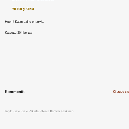
Yli 100 g Kiiski
Huom! Kalan paino on arvio.
Katsottu 304 kertaa
Kommentit
Kirjaudu si
Tagit:
Kiiski
Kiiski Pilkintä
Pilkintä
Itämeri
Kaskinen