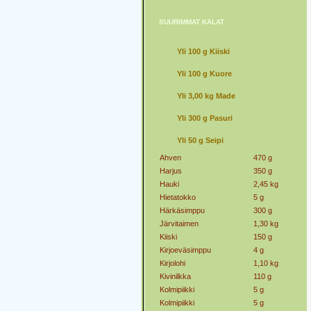
SUURIMMAT KALAT
Yli 100 g Kiiski
Yli 100 g Kuore
Yli 3,00 kg Made
Yli 300 g Pasuri
Yli 50 g Seipi
Ahven
470 g
Harjus
350 g
Hauki
2,45 kg
Hietatokko
5 g
Härkäsimppu
300 g
Järvitaimen
1,30 kg
Kiiski
150 g
Kirjoeväsimppu
4 g
Kirjolohi
1,10 kg
Kivinilkka
110 g
Kolmipiikki
5 g
Kolmipiikki
5 g