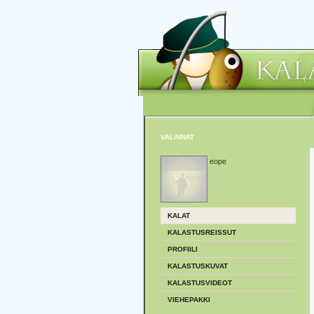
VALINNAT
eope
KALAT
KALASTUSREISSUT
PROFIILI
KALASTUSKUVAT
KALASTUSVIDEOT
VIEHEPAKKI