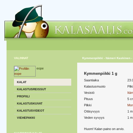
VALINNAT
Kymmenpiikki - Itämeri Kaskinen - 
eope
Kymmenpiikki 1 g
Saantiaika
23.
KALAT
Kalastusmuoto
Pilk
KALASTUSREISSUT
Vesistö
Itä
PROFIILI
Pituus
5 c
KALASTUSKUVAT
Pilkki
Mor
KALASTUSVIDEOT
Ottisyvyys
1 m
Veden syvyys
1 m
VIEHEPAKKI
Huom! Kalan paino on arvio.