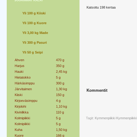
SUURIMMAT KALAT
Katsottu 198 kertaa
Yli 100 g Kiiski
Yli 100 g Kuore
Yli 3,00 kg Made
Yli 300 g Pasuri
Yli 50 g Seipi
Ahven
470 g
Harjus
350 g
Hauki
2,45 kg
Hietatokko
5 g
Härkäsimppu
300 g
Järvitaimen
1,30 kg
Kommentit
Kiiski
150 g
Kirjoeväsimppu
4 g
Kirjolohi
1,10 kg
Kivinilkka
110 g
Kolmipiikki
5 g
Tagit:
Kymmenpiikki
Kymmenpiikki 
Kolmipiikki
5 g
Kuha
1,50 kg
Kuore
166 g