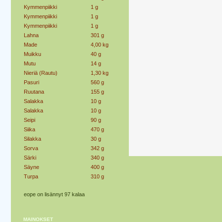
Kymmenpiikki
1 g
Kymmenpiikki
1 g
Kymmenpiikki
1 g
Lahna
301 g
Made
4,00 kg
Muikku
40 g
Mutu
14 g
Nieriä (Rautu)
1,30 kg
Pasuri
560 g
Ruutana
155 g
Salakka
10 g
Salakka
10 g
Seipi
90 g
Siika
470 g
Silakka
30 g
Sorva
342 g
Särki
340 g
Säyne
400 g
Turpa
310 g
eope on lisännyt 97 kalaa
MAINOKSET