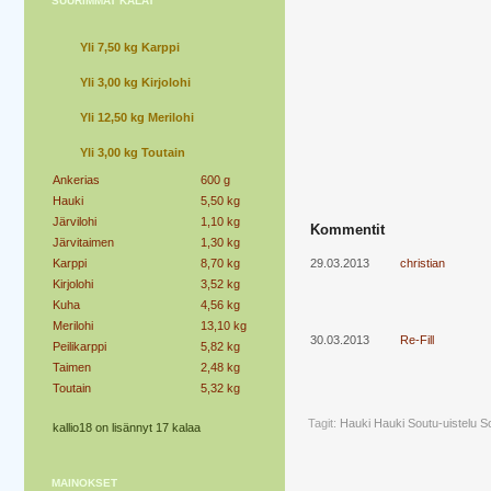
SUURIMMAT KALAT
Yli 7,50 kg Karppi
Yli 3,00 kg Kirjolohi
Yli 12,50 kg Merilohi
Yli 3,00 kg Toutain
Ankerias
600 g
Hauki
5,50 kg
Järvilohi
1,10 kg
Kommentit
Järvitaimen
1,30 kg
Karppi
8,70 kg
29.03.2013
christian
Kirjolohi
3,52 kg
Kuha
4,56 kg
Merilohi
13,10 kg
30.03.2013
Re-Fill
Peilikarppi
5,82 kg
Taimen
2,48 kg
Toutain
5,32 kg
Tagit:
Hauki
Hauki Soutu-uistelu
So
kallio18 on lisännyt 17 kalaa
MAINOKSET