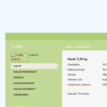
VALINNAT
Hauki - Soutu-uistelu
kallio18
Hauki 5,50 kg
Saantiaika
28.
KALAT
Kalastusmuoto
Sou
KALASTUSREISSUT
Vesistö
Piil
PROFIILI
Vieheen väri
Kul
KALASTUSKUVAT
Kalapisteet (sijoitus)
293
KALASTUSVIDEOT
Katsottu 75 kertaa
VIEHEPAKKI