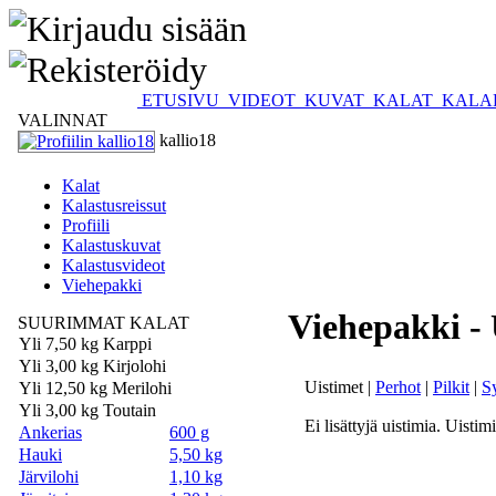
ETUSIVU
VIDEOT
KUVAT
KALAT
KALA
VALINNAT
kallio18
Kalat
Kalastusreissut
Profiili
Kalastuskuvat
Kalastusvideot
Viehepakki
Viehepakki - 
SUURIMMAT KALAT
Yli 7,50 kg Karppi
Yli 3,00 kg Kirjolohi
Uistimet |
Perhot
|
Pilkit
|
S
Yli 12,50 kg Merilohi
Yli 3,00 kg Toutain
Ei lisättyjä uistimia. Uistim
Ankerias
600 g
Hauki
5,50 kg
Järvilohi
1,10 kg