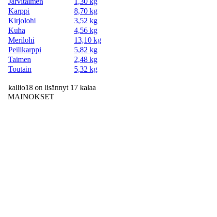
Järvitaimen
1,30 kg
Karppi
8,70 kg
Kirjolohi
3,52 kg
Kuha
4,56 kg
Merilohi
13,10 kg
Peilikarppi
5,82 kg
Taimen
2,48 kg
Toutain
5,32 kg
kallio18 on lisännyt 17 kalaa
MAINOKSET