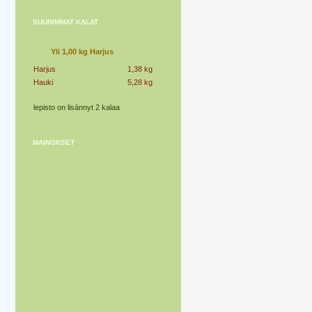
SUURIMMAT KALAT
Yli 1,00 kg Harjus
Harjus
1,38 kg
Hauki
5,28 kg
lepisto on lisännyt 2 kalaa
MAINOKSET