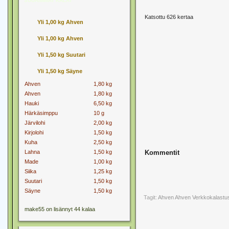
SUURIMMAT KALAT
Katsottu 626 kertaa
Yli 1,00 kg Ahven
Yli 1,00 kg Ahven
Yli 1,50 kg Suutari
Yli 1,50 kg Säyne
Ahven
1,80 kg
Ahven
1,80 kg
Hauki
6,50 kg
Härkäsimppu
10 g
Järvilohi
2,00 kg
Kirjolohi
1,50 kg
Kuha
2,50 kg
Lahna
1,50 kg
Kommentit
Made
1,00 kg
Siika
1,25 kg
Suutari
1,50 kg
Säyne
1,50 kg
Tagit:
Ahven
Ahven Verkkokalastu
make55 on lisännyt 44 kalaa