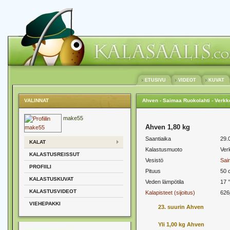
ETUSIVU
VIDEOT
KUVAT
VALINNAT
Ahven - Saimaa Ruokolahti - Verkk
make55
Ahven 1,80 kg
Saantiaika
29.
KALAT
Kalastusmuoto
Ver
KALASTUSREISSUT
Vesistö
Sai
PROFIILI
Pituus
50 
KALASTUSKUVAT
Veden lämpötila
17 
KALASTUSVIDEOT
Kalapisteet (sijoitus)
626
VIEHEPAKKI
23. suurin Ahven
Yli 1,00 kg Ahven