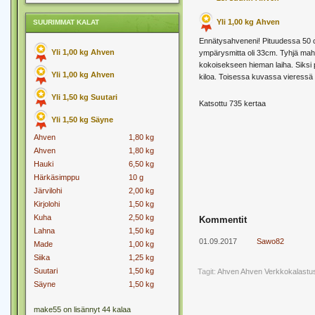
Yli 1,00 kg Ahven
SUURIMMAT KALAT
Ennätysahveneni! Pituudessa 50 c
Yli 1,00 kg Ahven
ympärysmitta oli 33cm. Tyhjä mah
kokoisekseen hieman laiha. Siksi p
Yli 1,00 kg Ahven
kiloa. Toisessa kuvassa vieressä
Yli 1,50 kg Suutari
Katsottu 735 kertaa
Yli 1,50 kg Säyne
Ahven
1,80 kg
Ahven
1,80 kg
Hauki
6,50 kg
Härkäsimppu
10 g
Järvilohi
2,00 kg
Kirjolohi
1,50 kg
Kuha
2,50 kg
Kommentit
Lahna
1,50 kg
01.09.2017
Sawo82
Made
1,00 kg
Siika
1,25 kg
Suutari
1,50 kg
Tagit:
Ahven
Ahven Verkkokalastu
Säyne
1,50 kg
make55 on lisännyt 44 kalaa