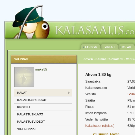
ETUSIVU
VIDEOT
KUVAT
VALINNAT
Ahven - Saimaa Ruokolahti - Verkk
make55
Ahven 1,80 kg
Saantiaika
27.08
Kalastusmuoto
Verk
KALAT
Vesistö
Saim
KALASTUSREISSUT
Säätila
Pilvi
Pituus
51 c
PROFIILI
Ilman lämpötila
9 °C
KALASTUSKUVAT
Veden lämpötila
15 °
KALASTUSVIDEOT
Kalapisteet (sijoitus)
626p
VIEHEPAKKI
23. suurin Ahven