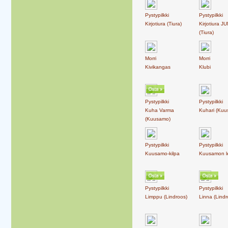
Pystypilkki
Pystypilkki
Kirjotiura (Tiura)
Kirjotiura J
(Tiura)
Morri
Morri
Kivikangas
Klubi
Pystypilkki
Pystypilkki
Kuha Varma
Kuhari (Ku
(Kuusamo)
Pystypilkki
Pystypilkki
Kuusamo-kilpa
Kuusamon le
Pystypilkki
Pystypilkki
Limppu (Lindroos)
Linna (Lindr