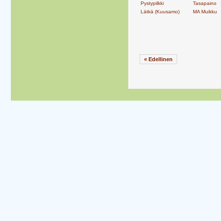
Pystypilkki
Tasapaino
Lätkä (Kuusamo)
MA Muikku
« Edellinen