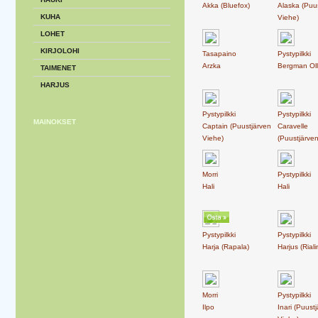
Akka (Bluefox)
Alaska (Puu
KUHA
Viehe)
LOHET
KIRJOLOHI
Tasapaino
Pystypilkki
Arzka
Bergman Ol
TAIMENET
HARJUS
Pystypilkki
Pystypilkki
MAINOKSET
Captain (Puustjärven
Caravelle
Viehe)
(Puustjärve
Morri
Pystypilkki
Hali
Hali
Pystypilkki
Pystypilkki
Harja (Rapala)
Harjus (Rial
Morri
Pystypilkki
Ilpo
Inari (Puust