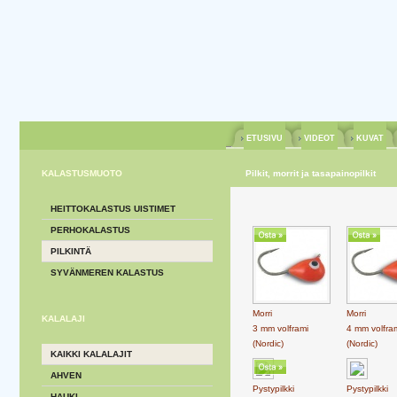
ETUSIVU
VIDEOT
KUVAT
KALASTUSMUOTO
Pilkit, morrit ja tasapainopilkit
HEITTOKALASTUS UISTIMET
PERHOKALASTUS
PILKINTÄ
SYVÄNMEREN KALASTUS
Morri
Morri
KALALAJI
3 mm volframi
4 mm volfra
(Nordic)
(Nordic)
KAIKKI KALALAJIT
AHVEN
Pystypilkki
Pystypilkki
HAUKI