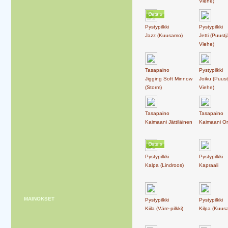
Viehe)
Pystypilkki
Pystypilkki
Jazz (Kuusamo)
Jetti (Puust
Viehe)
Tasapaino
Pystypilkki
Jigging Soft Minnow
Joiku (Puust
(Storm)
Viehe)
Tasapaino
Tasapaino
Kaimaani Jättiläinen
Kaimaani Or
Pystypilkki
Pystypilkki
Kalpa (Lindroos)
Kapraali
MAINOKSET
Pystypilkki
Pystypilkki
Kiila (Väre-pilkki)
Kilpa (Kuus