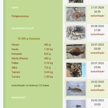
17.07.2018
TIIMIT
16:35
tunturihauki
Pohjakosketus
03.08.2016
SUURIMMAT KALAT
17:00
tunturihauki
Yli 500 g Kampela
Harjus
460 g
24.07.2015
03:00
Hauki
7,30 kg
tunturihauki
Kampela
620 g
Nieriä (Rautu)
460 g
Pallas
3,70 kg
20.07.2015
23:00
Siika
715 g
tunturihauki
Taimen
3,44 kg
Turska
7,35 kg
19.02.2015
tunturihauki on lisännyt 13 kalaa
10:00
tunturihauki
MAINOKSET
19.02.2015
10:00