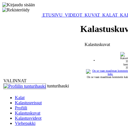
ETUSIVU
VIDEOT
KUVAT
KALAT
KA
Kalastuskuv
Kalastuskuvat
3
On se vaan maailman kommein kala
VALINNAT
tunturihauki
Kalat
Kalastusreissut
Profiili
Kalastuskuvat
Kalastusvideot
Viehepakki