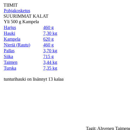
TIIMIT
Pohjakosketus
SUURIMMAT KALAT
Yli 500 g Kampela
Harjus
460 g
Hauki
7,30 kg
Kampela
620 g
Nieriä (Rautu)
460 g
Pallas
3,70 kg
Siika
715 g
Taimen
3,44 kg
Turska
7,35 kg
tunturihauki on lisännyt 13 kalaa
Tagit: Ahvenen Taimen