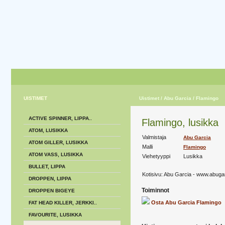
UISTIMET
Uistimet
/ Abu Garcia
/ Flamingo
ACTIVE SPINNER, LIPPA..
Flamingo, lusikka
ATOM, LUSIKKA
Valmistaja
Abu Garcia
ATOM GILLER, LUSIKKA
Malli
Flamingo
ATOM VASS, LUSIKKA
Viehetyyppi
Lusikka
BULLET, LIPPA
Kotisivu:
Abu Garcia - www.abuga
DROPPEN, LIPPA
Toiminnot
DROPPEN BIGEYE
Osta Abu Garcia Flamingo
FAT HEAD KILLER, JERKKI..
FAVOURITE, LUSIKKA