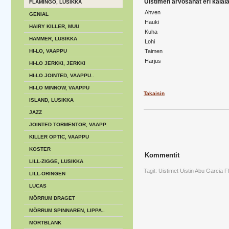
Uistimen arvosanat eri kalalaj
FLAMINGO, LUSIKKA
Ahven
GENIAL
Hauki
HAIRY KILLER, MUU
Kuha
HAMMER, LUSIKKA
Lohi
HI-LO, VAAPPU
Taimen
Harjus
HI-LO JERKKI, JERKKI
HI-LO JOINTED, VAAPPU..
HI-LO MINNOW, VAAPPU
Takaisin
ISLAND, LUSIKKA
JAZZ
JOINTED TORMENTOR, VAAPP..
KILLER OPTIC, VAAPPU
KOSTER
Kommentit
LILL-ZIGGE, LUSIKKA
Tagit:
Uistimet
Uistin
Abu Garcia
F
LILL-ÖRINGEN
LUCAS
MÖRRUM DRAGET
MÖRRUM SPINNAREN, LIPPA..
MÖRTBLÄNK