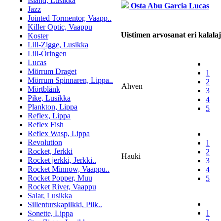
Island, Lusikka
Osta Abu Garcia Lucas
Jazz
Jointed Tormentor, Vaapp..
Killer Optic, Vaappu
Uistimen arvosanat eri kalalaje
Koster
Lill-Zigge, Lusikka
Lill-Öringen
Lucas
Mörrum Draget
1
Mörrum Spinnaren, Lippa..
2
Ahven
Mörtblänk
3
Pike, Lusikka
4
Plankton, Lippa
5
Reflex, Lippa
Reflex Fish
Reflex Wasp, Lippa
Revolution
1
Rocket, Jerkki
2
Hauki
Rocket jerkki, Jerkki..
3
Rocket Minnow, Vaappu..
4
Rocket Popper, Muu
5
Rocket River, Vaappu
Salar, Lusikka
Sillenturskapilkki, Pilk..
1
Sonette, Lippa