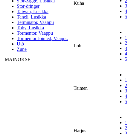
2
Stor-Zigge, Lusikka
Kuha
3
Stor-öringer
4
Taiwan, Lusikka
5
Taneli, Lusikka
Terminator, Vaappu
Toby, Lusikka
Tormentor, Vaappu
1
Tormentor Jointed, Vaapp..
2
Utö
Lohi
3
Zune
4
5
MAINOKSET
1
2
Taimen
3
4
5
1
2
Harjus
3