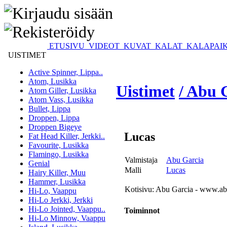
ETUSIVU
VIDEOT
KUVAT
KALAT
KALAPAI
UISTIMET
Active Spinner, Lippa..
Atom, Lusikka
Uistimet
/ Abu 
Atom Giller, Lusikka
Atom Vass, Lusikka
Bullet, Lippa
Droppen, Lippa
Droppen Bigeye
Lucas
Fat Head Killer, Jerkki..
Favourite, Lusikka
Flamingo, Lusikka
Valmistaja
Abu Garcia
Genial
Malli
Lucas
Hairy Killer, Muu
Hammer, Lusikka
Kotisivu:
Abu Garcia - www.ab
Hi-Lo, Vaappu
Hi-Lo Jerkki, Jerkki
Hi-Lo Jointed, Vaappu..
Toiminnot
Hi-Lo Minnow, Vaappu