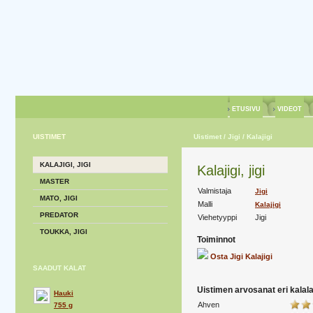
ETUSIVU
VIDEOT
UISTIMET
Uistimet
/ Jigi
/ Kalajigi
KALAJIGI, JIGI
Kalajigi, jigi
MASTER
Valmistaja
Jigi
MATO, JIGI
Malli
Kalajigi
PREDATOR
Viehetyyppi
Jigi
TOUKKA, JIGI
Toiminnot
Osta Jigi Kalajigi
SAADUT KALAT
Uistimen arvosanat eri kalalaj
Hauki
Ahven
755 g