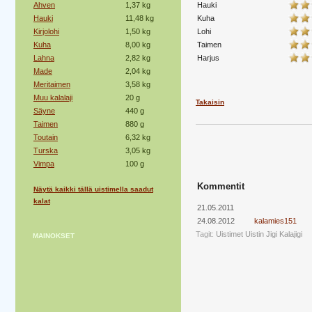
Ahven
1,37 kg
Hauki
Hauki
11,48 kg
Kuha
Kirjolohi
1,50 kg
Lohi
Kuha
8,00 kg
Taimen
Lahna
2,82 kg
Harjus
Made
2,04 kg
Meritaimen
3,58 kg
Muu kalalaji
20 g
Takaisin
Säyne
440 g
Taimen
880 g
Toutain
6,32 kg
Turska
3,05 kg
Vimpa
100 g
Kommentit
Näytä kaikki tällä uistimella saadut
kalat
21.05.2011
24.08.2012
kalamies151
Tagit:
Uistimet
Uistin
Jigi
Kalajigi
MAINOKSET