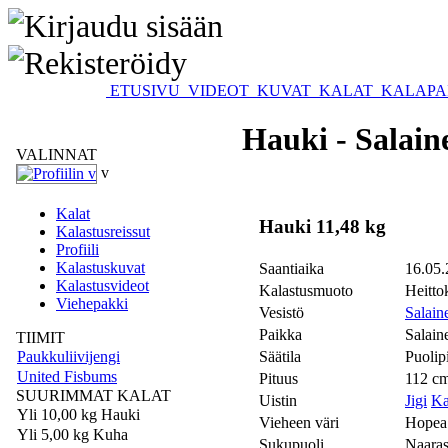
ETUSIVU
VIDEOT
KUVAT
KALAT
KALAPA
Hauki - Salain
VALINNAT
v
Kalat
Hauki 11,48 kg
Kalastusreissut
Profiili
Kalastuskuvat
Saantiaika
16.05.
Kalastusvideot
Kalastusmuoto
Heitto
Viehepakki
Vesistö
Salain
Paikka
Salain
TIIMIT
Paukkuliivijengi
Säätila
Puolip
United Fisbums
Pituus
112 c
SUURIMMAT KALAT
Uistin
Jigi
Ka
Yli 10,00 kg Hauki
Vieheen väri
Hopea
Yli 5,00 kg Kuha
Sukupuoli
Naara