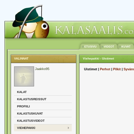
ETUSIVU
VIDEOT
KUVAT
VALINNAT
Viehepakki - Uistimet
Jaakko95
Uistimet |
Perhot
|
Pilkit
|
Syvän
KALAT
KALASTUSREISSUT
PROFIILI
KALASTUSKUVAT
KALASTUSVIDEOT
VIEHEPAKKI