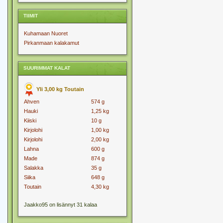
TIIMIT
Kuhamaan Nuoret
Pirkanmaan kalakamut
SUURIMMAT KALAT
Yli 3,00 kg Toutain
Ahven
574 g
Hauki
1,25 kg
Kiiski
10 g
Kirjolohi
1,00 kg
Kirjolohi
2,00 kg
Lahna
600 g
Made
874 g
Salakka
35 g
Siika
648 g
Toutain
4,30 kg
Jaakko95 on lisännyt 31 kalaa