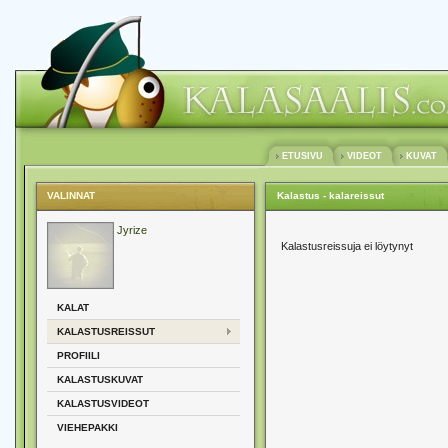
ETUSIVU
VIDEOT
KUVAT
VALINNAT
Kalastus - kalareissut
Jyrize
Kalastusreissuja ei löytynyt
KALAT
KALASTUSREISSUT
PROFIILI
KALASTUSKUVAT
KALASTUSVIDEOT
VIEHEPAKKI