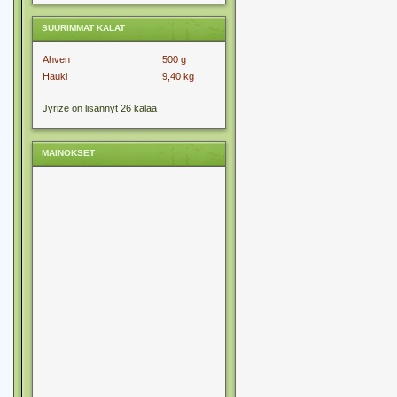
SUURIMMAT KALAT
Ahven
500 g
Hauki
9,40 kg
Jyrize on lisännyt 26 kalaa
MAINOKSET