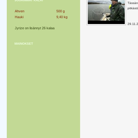
SUURIMMAT KALAT
Tässäny
pitkästä
Ahven
500 g
Hauki
9,40 kg
29.11.
Jyrize on lisännyt 26 kalaa
MAINOKSET