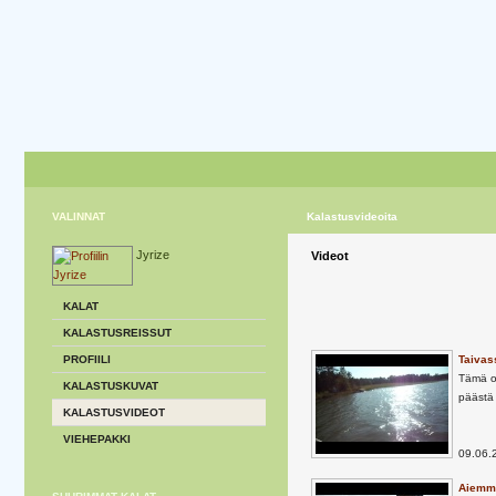
VALINNAT
Kalastusvideoita
Jyrize
Videot
KALAT
KALASTUSREISSUT
PROFIILI
Taivas
Tämä ol
KALASTUSKUVAT
päästä 
KALASTUSVIDEOT
VIEHEPAKKI
09.06.
Aiemma