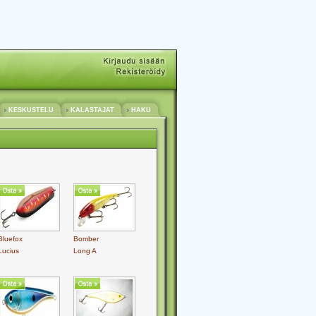
KESKUSTELU
KALASTAJAT
HAKU
Bluefox
Bomber
Lucius
Long A