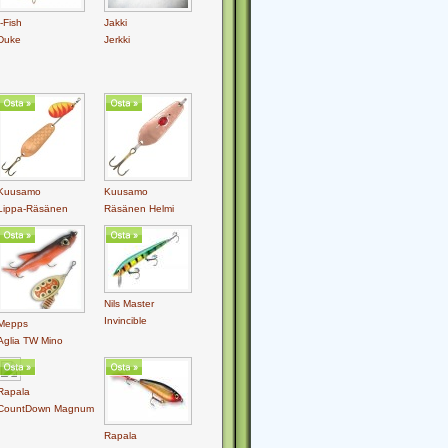
I-Fish
Jakki
Duke
Jerkki
Kuusamo
Kuusamo
Lippa-Räsänen
Räsänen Helmi
Nils Master
Invincible
Mepps
Aglia TW Mino
Rapala
CountDown Magnum
Rapala