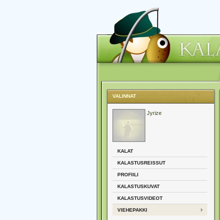
VALINNAT
Jyrize
KALAT
KALASTUSREISSUT
PROFIILI
KALASTUSKUVAT
KALASTUSVIDEOT
VIEHEPAKKI