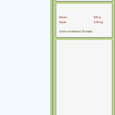
SUURIMMAT KALAT
Ahven
500 g
Hauki
9,40 kg
Jyrize on lisännyt 26 kalaa
MAINOKSET