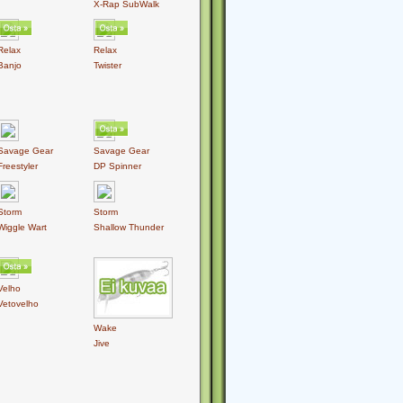
X-Rap SubWalk
Relax
Relax
Banjo
Twister
Savage Gear
Savage Gear
Freestyler
DP Spinner
Storm
Storm
Wiggle Wart
Shallow Thunder
Velho
Vetovelho
Wake
Jive