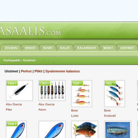
ETUSIVU
VIDEOT
KUVAT
KALAT
KALAPAIKAT
MÖKIT
UISTIMET
Viehepakki - Uistimet
Uistimet |
Perhot
|
Pilkit
|
Syvänmeren kalastus
Abu Garcia
Abu Garcia
Pike
Atom
Bete
Bete
Lotto
Krokodil