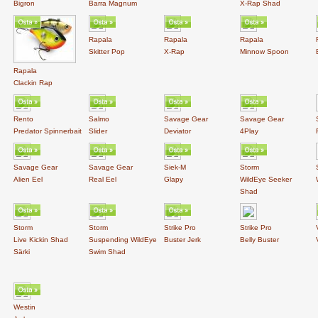
Bigron
Barra Magnum
X-Rap Shad
Rapala
Rapala
Rapala
Skitter Pop
X-Rap
Minnow Spoon
Rapala
Clackin Rap
Rento
Salmo
Savage Gear
Savage Gear
Predator Spinnerbait
Slider
Deviator
4Play
Savage Gear
Savage Gear
Siek-M
Storm
Alien Eel
Real Eel
Glapy
WildEye Seeker
Shad
Storm
Storm
Strike Pro
Strike Pro
Live Kickin Shad
Suspending WildEye
Buster Jerk
Belly Buster
Särki
Swim Shad
Westin