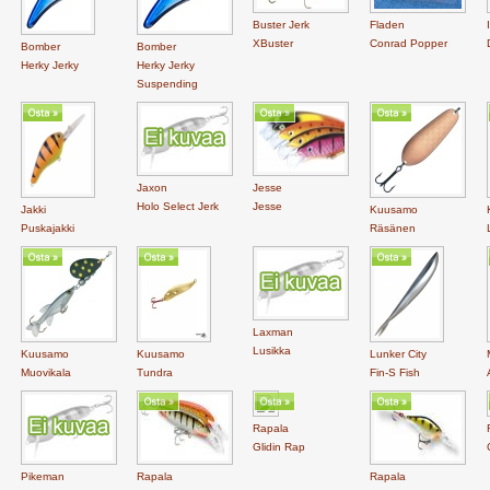
Buster Jerk
Fladen
XBuster
Conrad Popper
Bomber
Bomber
Herky Jerky
Herky Jerky
Suspending
Jaxon
Jesse
Holo Select Jerk
Jesse
Jakki
Kuusamo
Puskajakki
Räsänen
Laxman
Lusikka
Kuusamo
Kuusamo
Lunker City
Muovikala
Tundra
Fin-S Fish
Rapala
Glidin Rap
Pikeman
Rapala
Rapala