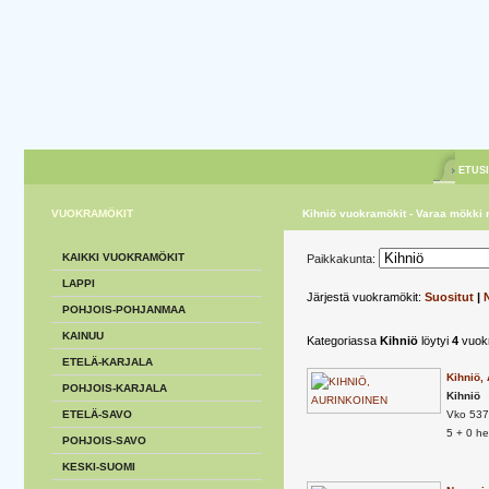
ETUS
VUOKRAMÖKIT
Kihniö vuokramökit - Varaa mökki n
KAIKKI VUOKRAMÖKIT
Paikkakunta:
LAPPI
Järjestä vuokramökit:
Suositut
|
POHJOIS-POHJANMAA
KAINUU
Kategoriassa
Kihniö
löytyi
4
vuokr
ETELÄ-KARJALA
Kihniö,
POHJOIS-KARJALA
Kihniö
ETELÄ-SAVO
Vko 53
5 + 0 h
POHJOIS-SAVO
KESKI-SUOMI