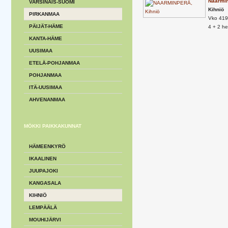
Naarmin
VARSINAIS-SUOMI
Kihniö
PIRKANMAA
Vko 419
PÄIJÄT-HÄME
4 + 2 h
KANTA-HÄME
UUSIMAA
ETELÄ-POHJANMAA
POHJANMAA
ITÄ-UUSIMAA
AHVENANMAA
MÖKKI PAIKKAKUNNAT
HÄMEENKYRÖ
IKAALINEN
JUUPAJOKI
KANGASALA
KIHNIÖ
LEMPÄÄLÄ
MOUHIJÄRVI