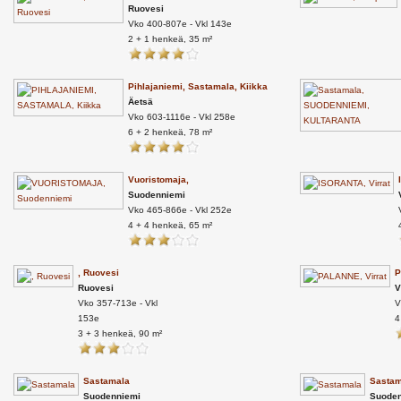
Ruovesi
Vko 400-807e - Vkl 143e
2 + 1 henkeä, 35 m²
Pihlajaniemi, Sastamala, Kiikka
Äetsä
Vko 603-1116e - Vkl 258e
6 + 2 henkeä, 78 m²
Vuoristomaja,
Suodenniemi
Vko 465-866e - Vkl 252e
4 + 4 henkeä, 65 m²
, Ruovesi
P
Ruovesi
V
Vko 357-713e - Vkl
V
153e
4
3 + 3 henkeä, 90 m²
Sastamala
Sastam
Suodenniemi
Suoden