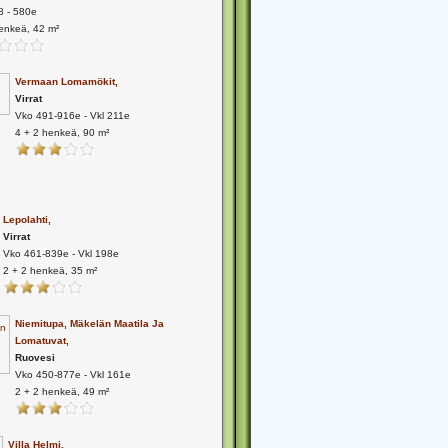
8 - 580e
enkeä, 42 m²
Vermaan Lomamökit,
Virrat
Vko 491-916e - Vkl 211e
4 + 2 henkeä, 90 m²
Lepolahti,
Virrat
Vko 461-839e - Vkl 198e
2 + 2 henkeä, 35 m²
Niemitupa, Mäkelän Maatila Ja
Lomatuvat,
Ruovesi
Vko 450-877e - Vkl 161e
2 + 2 henkeä, 49 m²
Villa Helmi,