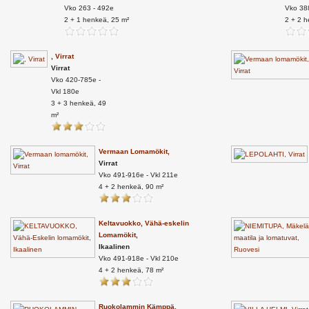
Vko 263 - 492e
Vko 38
2 + 1 henkeä, 25 m²
2 + 2 h
, Virrat
Virrat
Vko 420-785e -
Vkl 180e
3 + 3 henkeä, 49
m²
Vermaan Lomamökit,
Virrat
Vko 491-916e - Vkl 211e
4 + 2 henkeä, 90 m²
Keltavuokko, Vähä-eskelin
Lomamökit,
Ikaalinen
Vko 491-918e - Vkl 210e
4 + 2 henkeä, 78 m²
Ruokolammin Kämppä,