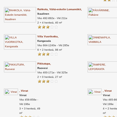
Rahkola, Vähä-eskelin Lomamökit,
Ikaalinen
Vko 492-892e - Vkl 211e
2 + 4 henkeä, 40 m²
Villa Vuorikotka,
Kangasala
Vko 664-1240e - Vkl 285e
6 + 2 henkeä, 98 m²
Pikkutupa,
Ruovesi
Vko 400-171e - Vkl 325e
2 + 0 henkeä, 27 m²
, Virrat
, Virrat
Virrat
Virrat
Vko 458-858e -
Vko 465-86
Vkl 196e
Vkl 199e
3 + 3 henkeä, 49
4 + 2 henk
m²
m²