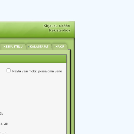
KESKUSTELU
KALASTAJAT
HAKU
Näytä vain mökit, joissa oma vene
3e -
eä, 25