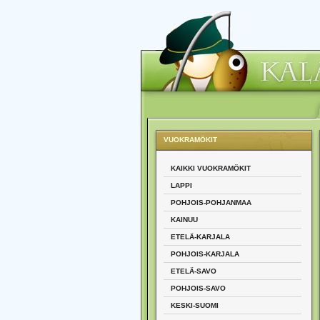
VUOKRAMÖKIT
KAIKKI VUOKRAMÖKIT
LAPPI
POHJOIS-POHJANMAA
KAINUU
ETELÄ-KARJALA
POHJOIS-KARJALA
ETELÄ-SAVO
POHJOIS-SAVO
KESKI-SUOMI