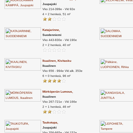
Juupajoki
Vko 214-399e - Vkl 92e
4 + 2 henkeä, 51 m²
Katajarinne,
Suodenniemi
Vko 443-830e - Vkl 190e
2 + 2 henkeä, 40 m²
Ikaalinen, Kivitasku
Ikaalinen
Vko 656 - 994e Vkl alk. 353e
6 + 0 henkeä, 96 m²
Mörköperän Lumous,
Ikaalinen
Vko 267-721e - Vkl 166e
2 + 1 henkeä, 46 m²
Taukotupa,
Juupajoki
Vko 356-665e - Vkl 152e