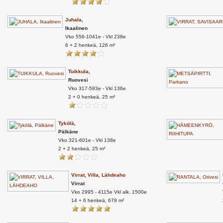
Juhala,
Ikaalinen
Vko 556-1041e - Vkl 238e
6 + 2 henkeä, 126 m²
Tuikkula,
Ruovesi
Vko 317-593e - Vkl 136e
2 + 0 henkeä, 25 m²
Tykölä,
Pälkäne
Vko 321-601e - Vkl 138e
2 + 2 henkeä, 25 m²
Virrat, Villa, Lähdeaho
Virrat
Vko 2995 - 4115e Vkl alk. 1500e
14 + 6 henkeä, 679 m²