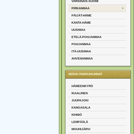
VARSINAIS-SUOMI
PIRKANMAA
PÄIJÄT-HÄME
KANTA-HÄME
UUSIMAA
ETELÄ-POHJANMAA
POHJANMAA
ITÄ-UUSIMAA
AHVENANMAA
MÖKKI PAIKKAKUNNAT
HÄMEENKYRÖ
IKAALINEN
JUUPAJOKI
KANGASALA
KIHNIÖ
LEMPÄÄLÄ
MOUHIJÄRVI