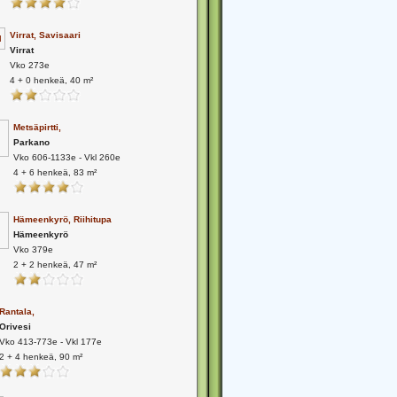
Virrat, Savisaari
Virrat
Vko 273e
4 + 0 henkeä, 40 m²
Metsäpirtti,
Parkano
Vko 606-1133e - Vkl 260e
4 + 6 henkeä, 83 m²
Hämeenkyrö, Riihitupa
Hämeenkyrö
Vko 379e
2 + 2 henkeä, 47 m²
Rantala,
Orivesi
Vko 413-773e - Vkl 177e
2 + 4 henkeä, 90 m²