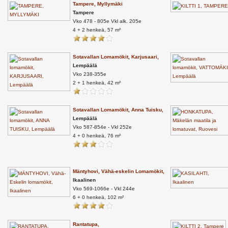
Tampere, Myllymäki
Tampere
Vko 478 - 805e Vkl alk. 205e
4 + 2 henkeä, 57 m²
Sotavallan Lomamökit, Karjusaari,
Lempäälä
Vko 238-355e
2 + 1 henkeä, 42 m²
Sotavallan Lomamökit, Anna Tuisku,
Lempäälä
Vko 587-854e - Vkl 252e
4 + 0 henkeä, 76 m²
Mäntyhovi, Vähä-eskelin Lomamökit,
Ikaalinen
Vko 569-1066e - Vkl 244e
6 + 0 henkeä, 102 m²
Rantatupa,