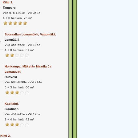
Kiltti 1,
Tampere
Vko 676-1301e - Vkl 353e
4 + 0 henkeä, 75 m²
Sotavallan Lomamökit, Vattomäki,
Lempäälä
Vko 456-662e - Vkl 195e
4 + 0 henkeä, 61 m²
Honkatupa, Mäkelän Maatila Ja
Lomatuvat,
Ruovesi
Vko 600-1090e - Vkl 214e
5 + 3 henkeä, 66 m²
Kasilahti,
Ikaalinen
Vko 451-941e - Vkl 193e
2 + 4 henkeä, 42 m²
Kiltti 2,