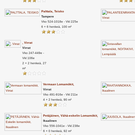
Palttala, Teisko
Tampere
Vko 524-1018e - Vkl 225e
6 + 6 henkeä, 100 m²
, Virrat
Virrat
Vko 247-449e -
Vkl 106e
2 + 2 henkeä, 27
m²
Vermaan Lomamökit,
Virrat
Vko 491-916e - Vkl 211e
4 + 2 henkeä, 90 m²
Petäjäinen, Vähä-eskelin Lomamökit,
Ikaalinen
Vko 556-1041e - Vkl 238e
6 + 0 henkeä, 92 m²