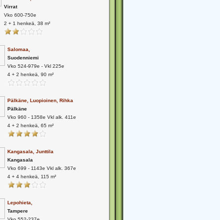
Virrat
Vko 600-750e
2 + 1 henkeä, 38 m²
Salomaa,
Suodenniemi
Vko 524-979e - Vkl 225e
4 + 2 henkeä, 90 m²
Pälkäne, Luopioinen, Rihka
Pälkäne
Vko 960 - 1358e Vkl alk. 411e
4 + 2 henkeä, 65 m²
Kangasala, Junttila
Kangasala
Vko 699 - 1143e Vkl alk. 367e
4 + 4 henkeä, 115 m²
Lepohieta,
Tampere
Vko 552-237e