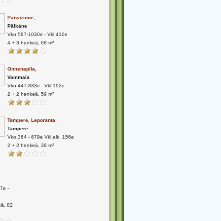
Päivärinne,
Pälkäne
Vko 587-1030e - Vkl 410e
4 + 3 henkeä, 68 m²
Onnenapila,
Vammala
Vko 447-833e - Vkl 192e
2 + 2 henkeä, 59 m²
Tampere, Leporanta
Tampere
Vko 364 - 679e Vkl alk. 156e
2 + 2 henkeä, 38 m²
7e -
eä, 82