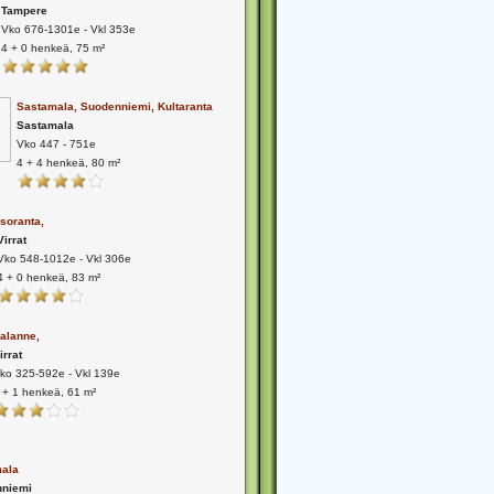
Tampere
Vko 676-1301e - Vkl 353e
4 + 0 henkeä, 75 m²
Sastamala, Suodenniemi, Kultaranta
Sastamala
Vko 447 - 751e
4 + 4 henkeä, 80 m²
Isoranta,
Virrat
Vko 548-1012e - Vkl 306e
4 + 0 henkeä, 83 m²
alanne,
irrat
ko 325-592e - Vkl 139e
 + 1 henkeä, 61 m²
ala
niemi