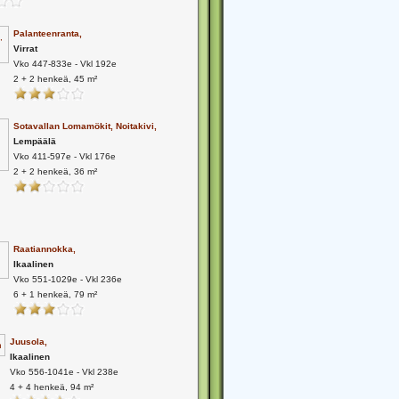
Palanteenranta,
Virrat
Vko 447-833e - Vkl 192e
2 + 2 henkeä, 45 m²
Sotavallan Lomamökit, Noitakivi,
Lempäälä
Vko 411-597e - Vkl 176e
2 + 2 henkeä, 36 m²
Raatiannokka,
Ikaalinen
Vko 551-1029e - Vkl 236e
6 + 1 henkeä, 79 m²
Juusola,
Ikaalinen
Vko 556-1041e - Vkl 238e
4 + 4 henkeä, 94 m²