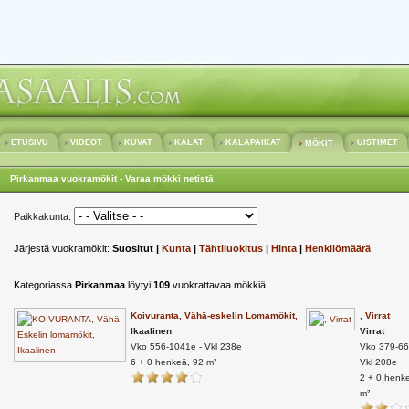
ETUSIVU
VIDEOT
KUVAT
KALAT
KALAPAIKAT
UISTIMET
MÖKIT
Pirkanmaa vuokramökit - Varaa mökki netistä
Paikkakunta:
Järjestä vuokramökit:
Suositut |
Kunta
|
Tähtiluokitus
|
Hinta
|
Henkilömäärä
Kategoriassa
Pirkanmaa
löytyi
109
vuokrattavaa mökkiä.
Koivuranta, Vähä-eskelin Lomamökit,
, Virrat
Ikaalinen
Virrat
Vko 556-1041e - Vkl 238e
Vko 379-66
6 + 0 henkeä, 92 m²
Vkl 208e
2 + 0 henk
m²