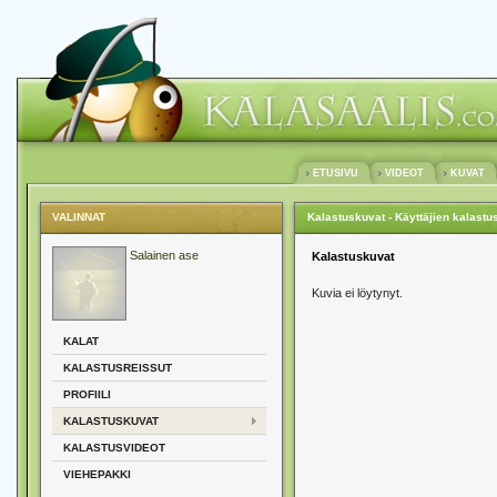
ETUSIVU
VIDEOT
KUVAT
VALINNAT
Kalastuskuvat - Käyttäjien kalastu
Salainen ase
Kalastuskuvat
Kuvia ei löytynyt.
KALAT
KALASTUSREISSUT
PROFIILI
KALASTUSKUVAT
KALASTUSVIDEOT
VIEHEPAKKI