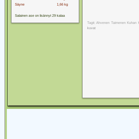
Säyne
1,66 kg
Salainen ase on lisännyt 29 kalaa
Tagit: Ahvenen Taimenen Kuhan 
kuvat