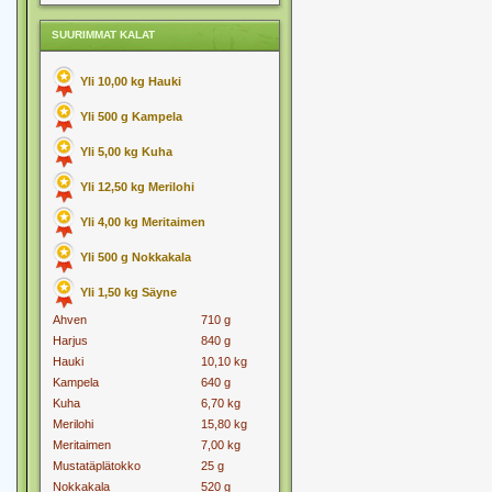
SUURIMMAT KALAT
Yli 10,00 kg Hauki
Yli 500 g Kampela
Yli 5,00 kg Kuha
Yli 12,50 kg Merilohi
Yli 4,00 kg Meritaimen
Yli 500 g Nokkakala
Yli 1,50 kg Säyne
Ahven
710 g
Harjus
840 g
Hauki
10,10 kg
Kampela
640 g
Kuha
6,70 kg
Merilohi
15,80 kg
Meritaimen
7,00 kg
Mustatäplätokko
25 g
Nokkakala
520 g