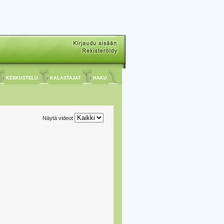
KESKUSTELU
KALASTAJAT
HAKU
Näytä videot