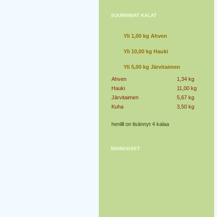
SUURIMMAT KALAT
Yli 1,00 kg Ahven
Yli 10,00 kg Hauki
Yli 5,00 kg Järvitaimen
Ahven
1,34 kg
Hauki
11,00 kg
Järvitaimen
5,67 kg
Kuha
3,50 kg
henlill on lisännyt 4 kalaa
MAINOKSET