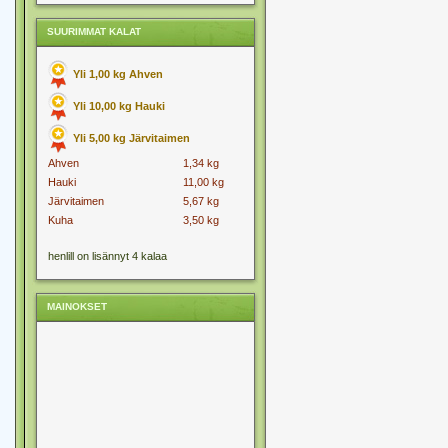
SUURIMMAT KALAT
Yli 1,00 kg Ahven
Yli 10,00 kg Hauki
Yli 5,00 kg Järvitaimen
Ahven
1,34 kg
Hauki
11,00 kg
Järvitaimen
5,67 kg
Kuha
3,50 kg
henlill on lisännyt 4 kalaa
MAINOKSET