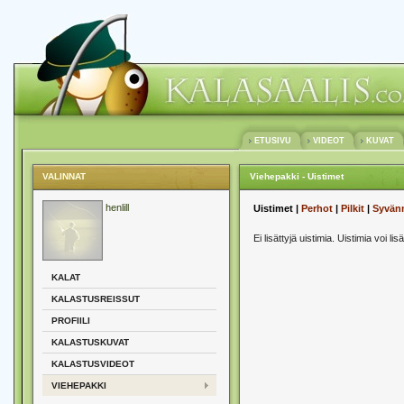
ETUSIVU
VIDEOT
KUVAT
VALINNAT
Viehepakki - Uistimet
henlill
Uistimet |
Perhot
|
Pilkit
|
Syvän
Ei lisättyjä uistimia. Uistimia voi lis
KALAT
KALASTUSREISSUT
PROFIILI
KALASTUSKUVAT
KALASTUSVIDEOT
VIEHEPAKKI