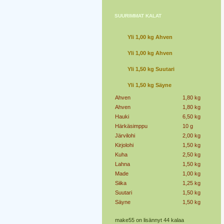
SUURIMMAT KALAT
Yli 1,00 kg Ahven
Yli 1,00 kg Ahven
Yli 1,50 kg Suutari
Yli 1,50 kg Säyne
Ahven
1,80 kg
Ahven
1,80 kg
Hauki
6,50 kg
Härkäsimppu
10 g
Järvilohi
2,00 kg
Kirjolohi
1,50 kg
Kuha
2,50 kg
Lahna
1,50 kg
Made
1,00 kg
Siika
1,25 kg
Suutari
1,50 kg
Säyne
1,50 kg
make55 on lisännyt 44 kalaa