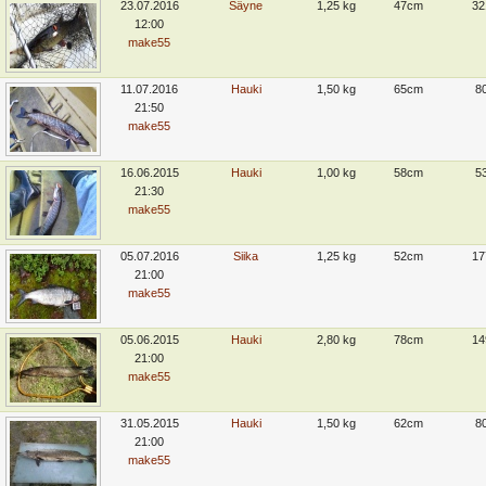
23.07.2016
Säyne
1,25 kg
47cm
32
12:00
make55
11.07.2016
Hauki
1,50 kg
65cm
8
21:50
make55
16.06.2015
Hauki
1,00 kg
58cm
5
21:30
make55
05.07.2016
Siika
1,25 kg
52cm
17
21:00
make55
05.06.2015
Hauki
2,80 kg
78cm
14
21:00
make55
31.05.2015
Hauki
1,50 kg
62cm
8
21:00
make55