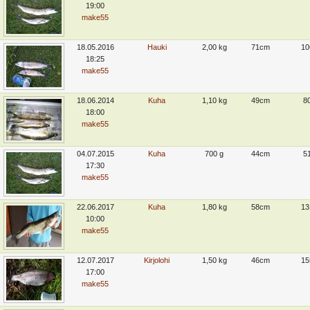
19:00
make55
18.05.2016
Hauki
2,00 kg
71cm
10
18:25
make55
18.06.2014
Kuha
1,10 kg
49cm
8
18:00
make55
04.07.2015
Kuha
700 g
44cm
5
17:30
make55
22.06.2017
Kuha
1,80 kg
58cm
13
10:00
make55
12.07.2017
Kirjolohi
1,50 kg
46cm
15
17:00
make55