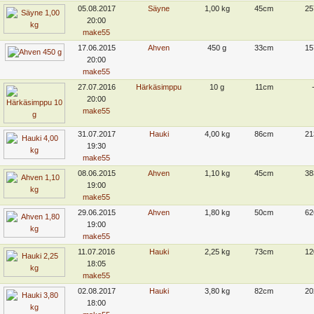
05.08.2017
Säyne
1,00 kg
45cm
25
20:00
make55
17.06.2015
Ahven
450 g
33cm
15
20:00
make55
27.07.2016
Härkäsimppu
10 g
11cm
20:00
make55
31.07.2017
Hauki
4,00 kg
86cm
21
19:30
make55
08.06.2015
Ahven
1,10 kg
45cm
38
19:00
make55
29.06.2015
Ahven
1,80 kg
50cm
62
19:00
make55
11.07.2016
Hauki
2,25 kg
73cm
12
18:05
make55
02.08.2017
Hauki
3,80 kg
82cm
20
18:00