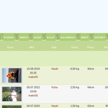
ETUSIVU
VIDEOT
KUVAT
KALAT
KALAPAIKAT
MÖKIT
UISTIMET
Kuva
Aika
Kala
Paino
Pituus
Pis
15.08.2015
Hauki
6,50 kg
93cm
34
20:25
make55
05.07.2012
Kuha
2,50 kg
64cm
18
19:00
make55
04.07.2015
Hauki
1,50 kg
63cm
8