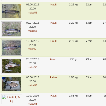
08.06.2015
Hauki
2,25 kg
72cm
12
20:00
make55
02.07.2016
Hauki
3,20 kg
83cm
17
20:00
make55
19.06.2015
Hauki
2,70 kg
77cm
14
20:00
make55
28.07.2016
Ahven
750 g
43cm
26
20:00
make55
06.06.2015
Lahna
1,50 kg
53cm
20
20:00
make55
11.07.2016
Hauki
1,85 kg
68cm
9
20:00
make55