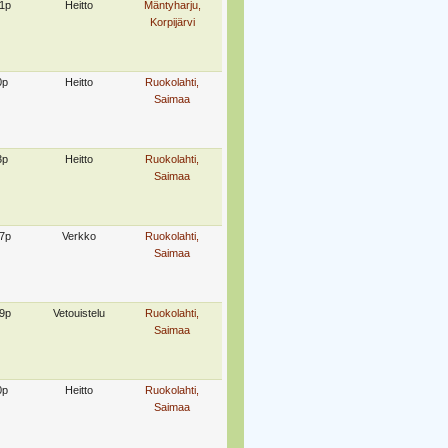
1p
Heitto
Mäntyharju,
Korpijärvi
0p
Heitto
Ruokolahti,
Saimaa
3p
Heitto
Ruokolahti,
Saimaa
7p
Verkko
Ruokolahti,
Saimaa
9p
Vetouistelu
Ruokolahti,
Saimaa
0p
Heitto
Ruokolahti,
Saimaa