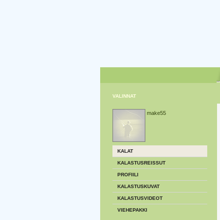
VALINNAT
make55
KALAT
KALASTUSREISSUT
PROFIILI
KALASTUSKUVAT
KALASTUSVIDEOT
VIEHEPAKKI