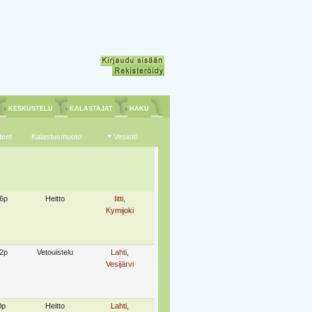
KESKUSTELU
KALASTAJAT
HAKU
teet
Kalastusmuoto
Vesistö
6p
Heitto
Iitti,
Kymijoki
2p
Vetouistelu
Lahti,
Vesijärvi
0p
Heitto
Lahti,