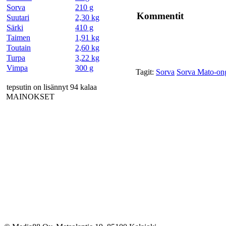
Sorva
210 g
Kommentit
Suutari
2,30 kg
Särki
410 g
Taimen
1,91 kg
Toutain
2,60 kg
Turpa
3,22 kg
Vimpa
300 g
Tagit:
Sorva
Sorva Mato-ong
tepsutin on lisännyt 94 kalaa
MAINOKSET