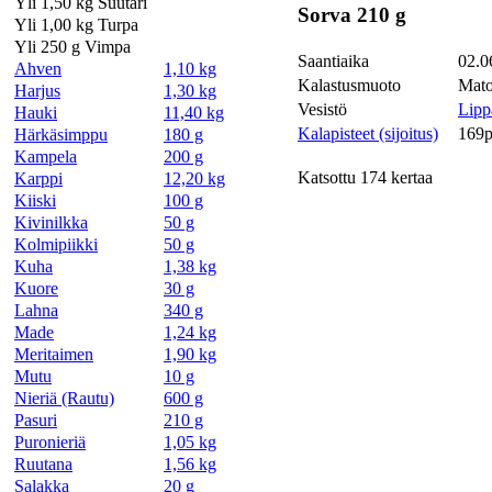
Yli 1,50 kg Suutari
Sorva 210 g
Yli 1,00 kg Turpa
Yli 250 g Vimpa
Saantiaika
02.0
Ahven
1,10 kg
Kalastusmuoto
Mato
Harjus
1,30 kg
Vesistö
Lipp
Hauki
11,40 kg
Kalapisteet (sijoitus)
169p
Härkäsimppu
180 g
Kampela
200 g
Katsottu 174 kertaa
Karppi
12,20 kg
Kiiski
100 g
Kivinilkka
50 g
Kolmipiikki
50 g
Kuha
1,38 kg
Kuore
30 g
Lahna
340 g
Made
1,24 kg
Meritaimen
1,90 kg
Mutu
10 g
Nieriä (Rautu)
600 g
Pasuri
210 g
Puronieriä
1,05 kg
Ruutana
1,56 kg
Salakka
20 g