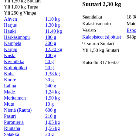
Yli 1,50 kg Suutari
Suutari 2,30 kg
Yli 1,00 kg Turpa
Yli 250 g Vimpa
Saantiaika
18.0
Ahven
1,10 kg
Kalastusmuoto
Mato
Harjus
1,30 kg
Vesistö
Espo
Hauki
11,40 kg
Kalapisteet (sijoitus)
648p
Härkäsimppu
180 g
Kampela
200 g
9. suurin Suutari
Karppi
12,20 kg
Yli 1,50 kg Suutari
Kiiski
100 g
Kivinilkka
50 g
Katsottu 317 kertaa
Kolmipiikki
50 g
Kuha
1,38 kg
Kuore
30 g
Lahna
340 g
Made
1,24 kg
Meritaimen
1,90 kg
Mutu
10 g
Nieriä (Rautu)
600 g
Pasuri
210 g
Puronieriä
1,05 kg
Ruutana
1,56 kg
Salakka
20 g