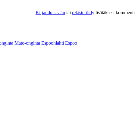
Kirjaudu sisään
tai
rekisteröidy
lisätäksesi kommenti
onginta
Mato-onginta
Espoonlahti
Espoo