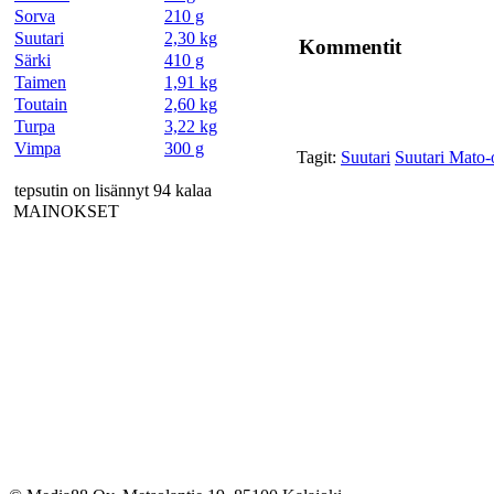
Sorva
210 g
Suutari
2,30 kg
Kommentit
Särki
410 g
Taimen
1,91 kg
Toutain
2,60 kg
Turpa
3,22 kg
Vimpa
300 g
Tagit:
Suutari
Suutari Mato-
tepsutin on lisännyt 94 kalaa
MAINOKSET