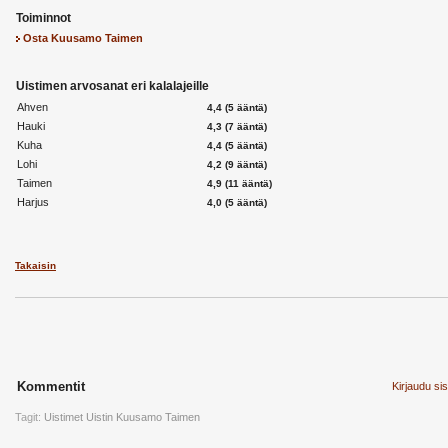
Toiminnot
Osta Kuusamo Taimen
Uistimen arvosanat eri kalalajeille
Ahven
4,4 (5 ääntä)
Hauki
4,3 (7 ääntä)
Kuha
4,4 (5 ääntä)
Lohi
4,2 (9 ääntä)
Taimen
4,9 (11 ääntä)
Harjus
4,0 (5 ääntä)
Takaisin
Kommentit
Kirjaudu si
Tagit:
Uistimet
Uistin
Kuusamo
Taimen