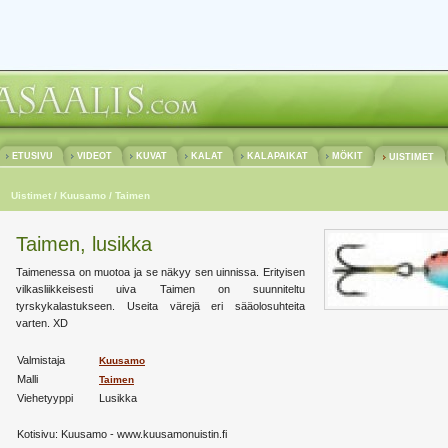
ETUSIVU
VIDEOT
KUVAT
KALAT
KALAPAIKAT
MÖKIT
UISTIMET
Uistimet
/ Kuusamo
/ Taimen
Taimen, lusikka
Taimenessa on muotoa ja se näkyy sen uinnissa. Erityisen
vilkasliikkeisesti uiva Taimen on suunniteltu
tyrskykalastukseen. Useita värejä eri sääolosuhteita
varten. XD
Valmistaja
Kuusamo
Malli
Taimen
Viehetyyppi
Lusikka
Kotisivu:
Kuusamo - www.kuusamonuistin.fi