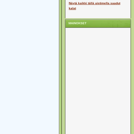
Näytä kaikki tällä uistimella saadut
kalat
MAINOKSET