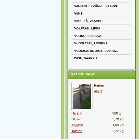
VARIANT SYVÄNNE, VAAPPU..
VIIKSI
VIKKELÄ, VAAPPU
VOLFRAM, LIPPA
VUONO, LUSIKKA
VUOSI 2011, LUSIKKA
VUOSIUISTIN 2015, LUSIKK..
WISE, VAAPPU
SAADUT KALAT
Harjus
380 g
Harjus
380 g
Hauki
5,70 kg
Kirjolohi
1,00 kg
Taimen
2,22 kg