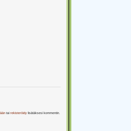
sään
tai
rekisteröidy
lisätäksesi kommentin.