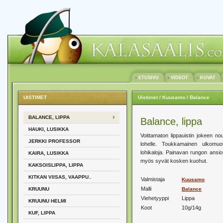
ETUSIVU
VIDEOT
KUVAT
UISTIMET
Uistimet
/ Kuusamo
/ Balance
BALANCE, LIPPA
Balance, lippa
HAUKI, LUSIKKA
Voittamaton lippauistin jokeen no
JERKKI PROFESSOR
lohelle. Toukkamainen ulkomuo
lohikaloja. Painavan rungon ansio
KAIRA, LUSIKKA
myös syvät kosken kuohut.
KAKSOISLIPPA, LIPPA
KITKAN VIISAS, VAAPPU..
Valmistaja
Kuusamo
Malli
KRUUNU
Balance
Viehetyyppi
Lippa
KRUUNU HELMI
Koot
10g/14g
KUF, LIPPA