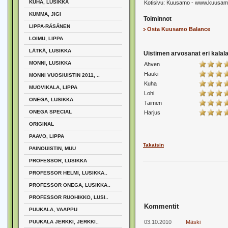
KUHA, LUSIKKA
Kotisivu:
Kuusamo - www.kuusamon
KUMMA, JIGI
Toiminnot
LIPPA-RÄSÄNEN
Osta Kuusamo Balance
LOIMU, LIPPA
LÄTKÄ, LUSIKKA
Uistimen arvosanat eri kalalaj
MONNI, LUSIKKA
Ahven
Hauki
MONNI VUOSIUISTIN 2011, ..
Kuha
MUOVIKALA, LIPPA
Lohi
ONEGA, LUSIKKA
Taimen
ONEGA SPECIAL
Harjus
ORIGINAL
PAAVO, LIPPA
Takaisin
PAINOUISTIN, MUU
PROFESSOR, LUSIKKA
PROFESSOR HELMI, LUSIKKA..
PROFESSOR ONEGA, LUSIKKA..
PROFESSOR RUOHIKKO, LUSI..
Kommentit
PUUKALA, VAAPPU
PUUKALA JERKKI, JERKKI..
03.10.2010
Mäski