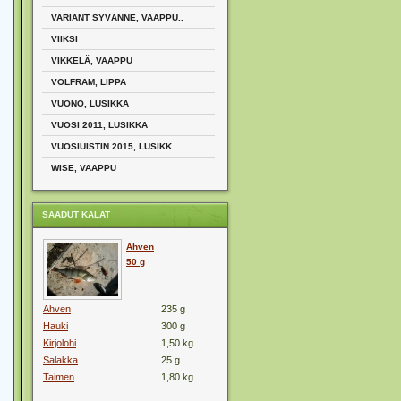
VARIANT SYVÄNNE, VAAPPU..
VIIKSI
VIKKELÄ, VAAPPU
VOLFRAM, LIPPA
VUONO, LUSIKKA
VUOSI 2011, LUSIKKA
VUOSIUISTIN 2015, LUSIKK..
WISE, VAAPPU
SAADUT KALAT
Ahven
50 g
Ahven
235 g
Hauki
300 g
Kirjolohi
1,50 kg
Salakka
25 g
Taimen
1,80 kg