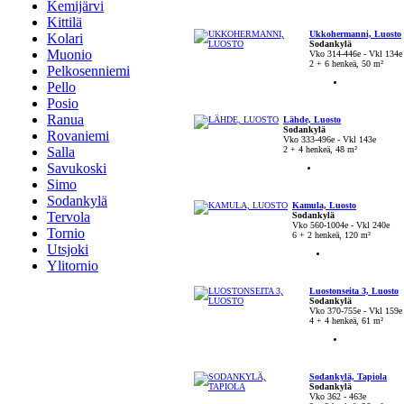
Kemijärvi
Kittilä
Ukkohermanni, Luosto
Kolari
Sodankylä
Muonio
Vko 314-446e - Vkl 134e
2 + 6 henkeä, 50 m²
Pelkosenniemi
Pello
Posio
Ranua
Lähde, Luosto
Sodankylä
Rovaniemi
Vko 333-496e - Vkl 143e
Salla
2 + 4 henkeä, 48 m²
Savukoski
Simo
Sodankylä
Kamula, Luosto
Tervola
Sodankylä
Vko 560-1004e - Vkl 240e
Tornio
6 + 2 henkeä, 120 m²
Utsjoki
Ylitornio
Luostonseita 3, Luosto
Sodankylä
Vko 370-755e - Vkl 159e
4 + 4 henkeä, 61 m²
Sodankylä, Tapiola
Sodankylä
Vko 362 - 463e