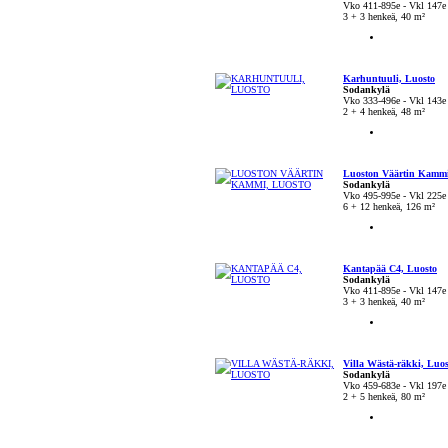
Vko 411-895e - Vkl 147e
3 + 3 henkeä, 40 m²
Karhuntuuli, Luosto
Sodankylä
Vko 333-496e - Vkl 143e
2 + 4 henkeä, 48 m²
Luoston Väärtin Kammi
Sodankylä
Vko 495-995e - Vkl 225e
6 + 12 henkeä, 126 m²
Kantapää C4, Luosto
Sodankylä
Vko 411-895e - Vkl 147e
3 + 3 henkeä, 40 m²
Villa Wästä-räkki, Luos
Sodankylä
Vko 459-683e - Vkl 197e
2 + 5 henkeä, 80 m²