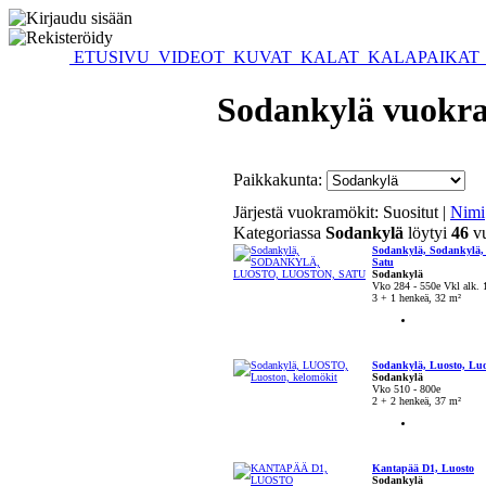
ETUSIVU
VIDEOT
KUVAT
KALAT
KALAPAIKAT
Sodankylä vuokra
Paikkakunta:
Järjestä vuokramökit:
Suositut |
Nimi
Kategoriassa
Sodankylä
löytyi
46
vu
Sodankylä, Sodankylä, 
Satu
Sodankylä
Vko 284 - 550e Vkl alk. 
3 + 1 henkeä, 32 m²
Sodankylä, Luosto, Luo
Sodankylä
Vko 510 - 800e
2 + 2 henkeä, 37 m²
Kantapää D1, Luosto
Sodankylä