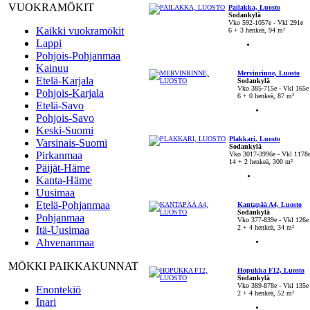
VUOKRAMÖKIT
Pailakka, Luosto
Sodankylä
Vko 592-1057e - Vkl 291e
Kaikki vuokramökit
6 + 3 henkeä, 94 m²
Lappi
Pohjois-Pohjanmaa
Kainuu
Mervinrinne, Luosto
Etelä-Karjala
Sodankylä
Vko 385-715e - Vkl 165e
Pohjois-Karjala
6 + 0 henkeä, 87 m²
Etelä-Savo
Pohjois-Savo
Keski-Suomi
Plakkari, Luosto
Varsinais-Suomi
Sodankylä
Pirkanmaa
Vko 3017-3996e - Vkl 1178
14 + 2 henkeä, 300 m²
Päijät-Häme
Kanta-Häme
Uusimaa
Etelä-Pohjanmaa
Kantapää A4, Luosto
Sodankylä
Pohjanmaa
Vko 377-839e - Vkl 126e
2 + 4 henkeä, 34 m²
Itä-Uusimaa
Ahvenanmaa
MÖKKI PAIKKAKUNNAT
Hopukka F12, Luosto
Sodankylä
Vko 389-878e - Vkl 135e
Enontekiö
2 + 4 henkeä, 52 m²
Inari