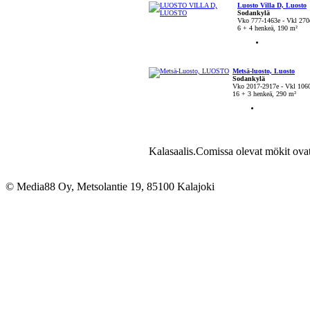
Luosto Villa D, Luosto
Sodankylä
Vko 777-1463e - Vkl 270
6 + 4 henkeä, 190 m²
Metsä-luosto, Luosto
Sodankylä
Vko 2017-2917e - Vkl 106
16 + 3 henkeä, 290 m²
Kalasaalis.Comissa olevat mökit ova
© Media88 Oy, Metsolantie 19, 85100 Kalajoki