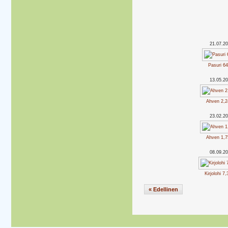
21.07.2
Pasuri 64
13.05.2
Ahven 2,2
23.02.2
Ahven 1,7
08.09.2
Kirjolohi 7
« Edellinen