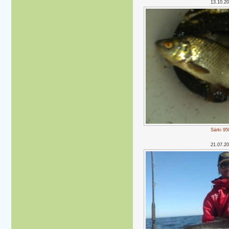
13.10.2
Särki 95
21.07.2