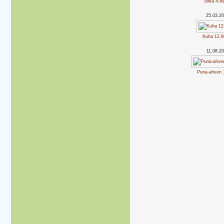
Siika 4,6
25.03.2
Kuha 12,9
11.08.2
Puna-ahven 