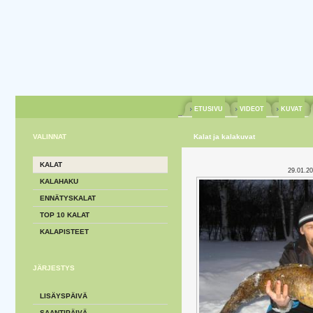
ETUSIVU
VIDEOT
KUVAT
VALINNAT
Kalat ja kalakuvat
KALAT
29.01.2
KALAHAKU
ENNÄTYSKALAT
TOP 10 KALAT
KALAPISTEET
JÄRJESTYS
LISÄYSPÄIVÄ
SAANTIPÄIVÄ