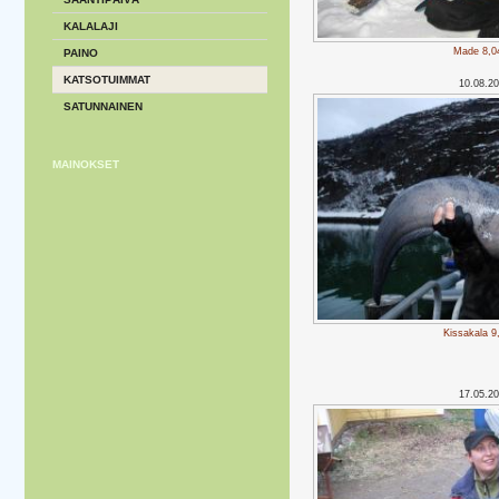
KALALAJI
Made 8,0
PAINO
KATSOTUIMMAT
10.08.2
SATUNNAINEN
MAINOKSET
Kissakala 9
17.05.2