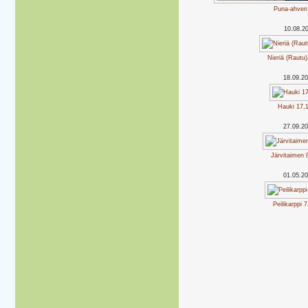
Puna-ahven
10.08.2
Nieriä (Rautu)
18.09.2
Hauki 17,
27.09.2
Järvitaimen 
01.05.2
Peilikarppi 