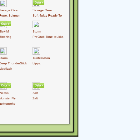
Savage Gear
Savage Gear
Rotex Spinner
Soft 4play Ready To
Siek-M
Storm
Bitterling
ProGrub-Tone toukka
Storm
Tuntematon
Deep ThunderStick
Lippa
Madflash
Westin
Zalt
Monster Fly
Zalt
heittoperho