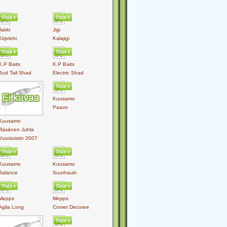
Jakki
Jigi
Kirjolohi
Kalajigi
K.P Baits
K.P Baits
Bud Tail Shad
Electric Shad
Kuusamo
Paavo
Kuusamo
Räsänen Juhla
Vuosiuistin 2007
Kuusamo
Kuusamo
Balance
Suurhauki
Mepps
Mepps
Aglia Long
Comet Decoree