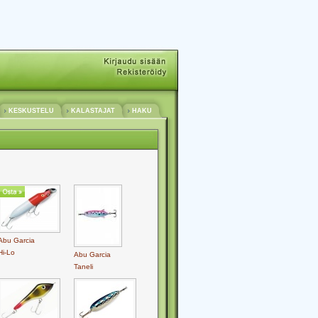
KESKUSTELU
KALASTAJAT
HAKU
Abu Garcia
Hi-Lo
Abu Garcia
Taneli