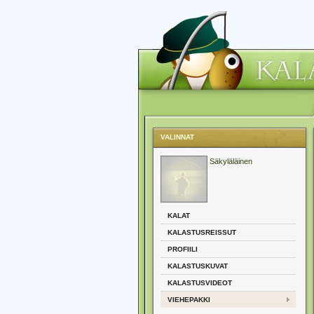
VALINNAT
Säkyläläinen
KALAT
KALASTUSREISSUT
PROFIILI
KALASTUSKUVAT
KALASTUSVIDEOT
VIEHEPAKKI