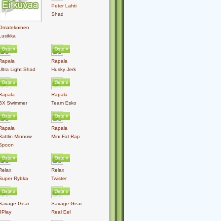
Peter Lahti
Shad
Omatekoinen
Lusikka
Rapala
Rapala
Ultra Light Shad
Husky Jerk
Rapala
Rapala
BX Swimmer
Team Esko
Rapala
Rapala
Rattlin Minnow
Mini Fat Rap
Spoon
Relax
Relax
Super Rybka
Twister
Savage Gear
Savage Gear
4Play
Real Eel