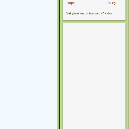
Turpa
1,30 kg
Säkyläläinen on lisännyt 77 kalaa
MAINOKSET