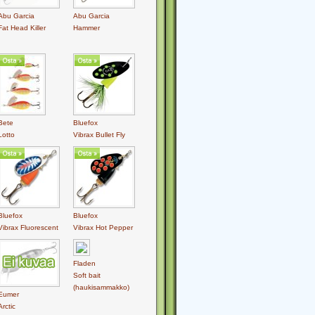
Abu Garcia
Abu Garcia
Fat Head Killer
Hammer
Bete
Bluefox
Lotto
Vibrax Bullet Fly
Bluefox
Bluefox
Vibrax Fluorescent
Vibrax Hot Pepper
Fladen
Soft bait
(haukisammakko)
Eumer
Arctic