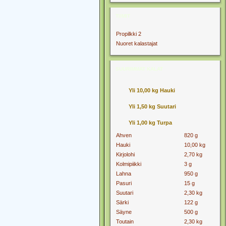
TIIMIT
Propilkki 2
Nuoret kalastajat
SUURIMMAT KALAT
Yli 10,00 kg Hauki
Yli 1,50 kg Suutari
Yli 1,00 kg Turpa
Ahven
820 g
Hauki
10,00 kg
Kirjolohi
2,70 kg
Kolmipiikki
3 g
Lahna
950 g
Pasuri
15 g
Suutari
2,30 kg
Särki
122 g
Säyne
500 g
Toutain
2,30 kg