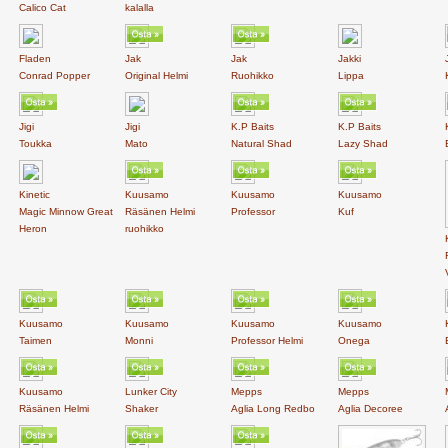
Calico Cat
kalalla
Fladen
Jak
Jak
Jakki
Conrad Popper
Original Helmi
Ruohikko
Lippa
Jigi
Jigi
K.P Baits
K.P Baits
Toukka
Mato
Natural Shad
Lazy Shad
Kinetic
Kuusamo
Kuusamo
Kuusamo
Magic Minnow Great
Räsänen Helmi
Professor
Kuf
Heron
ruohikko
Kuusamo
Kuusamo
Kuusamo
Kuusamo
Taimen
Monni
Professor Helmi
Onega
Kuusamo
Lunker City
Mepps
Mepps
Räsänen Helmi
Shaker
Aglia Long Redbo
Aglia Decoree