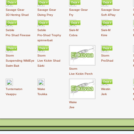
Savage Gear
Savage Gear
Savage Gear
Savage Gear
3D Herring Shad
Diving Prey
Fry
Soft 4Play
Sebile
Sebile
Siek-M
Siek-M
Pro Shad Finesse
Pro-Shad Trophy
Cobra
Kirre
spinnerbait
Storm
Storm
Storm
Suspending WildEye
Live Kickin Shad
ProShad
Swim Bait
Särki
Storm
Live Kickin Perch
Tuntematon
Wake
Westin
Vaappu
Toukka
Jerk
Wake
Jive