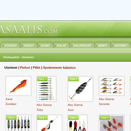
ETUSIVU
VIDEOT
KUVAT
KALAT
KALAPAIKAT
MÖKIT
UISTIMET
Viehepakki - Uistimet
Uistimet |
Perhot
|
Pilkit
|
Syvänmeren kalastus
Aave
Abu Garcia
Zonkker
Sonette
Abu Garcia
Abu Garcia
Toby
Jazz