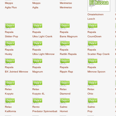
Mepps
Mepps
Merimetso
Aglia Fluo
Aglia
Merimetso
Omatekoinen
Leech
Rapala
Rapala
Rapala
Rapala
Skitter Pop
Ultra Light Crank
Barra Magnum
CountDown
Rapala
Rapala
Rapala
Rapala
Husky
Ultra Light Minnow
Rattlin Rapala
Scatter Rap Crank
Rapala
Rapala
Rapala
Rapala
BX Jointed Minnow
Magnum
Rippin Rap
Minnow Spoon
Relax
Relax
Relax
Relax
Kopyto
Kopyto 4L
Diamond
Ohio
Relax
Rento
Salmo
Salmo
Kalifornia
Predator Spinnerbait
Hornet
Pop