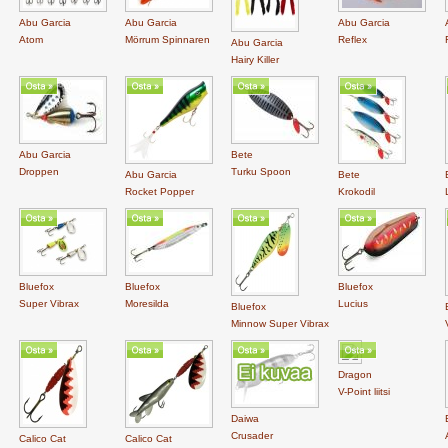
Abu Garcia
Abu Garcia
Abu Garcia
Atom
Mörrum Spinnaren
Reflex
Abu Garcia
Hairy Killer
Abu Garcia
Bete
Droppen
Turku Spoon
Abu Garcia
Bete
Rocket Popper
Krokodil
Bluefox
Bluefox
Bluefox
Super Vibrax
Moresilda
Lucius
Bluefox
Minnow Super Vibrax
Dragon
V-Point liitsi
Daiwa
Crusader
Calico Cat
Calico Cat