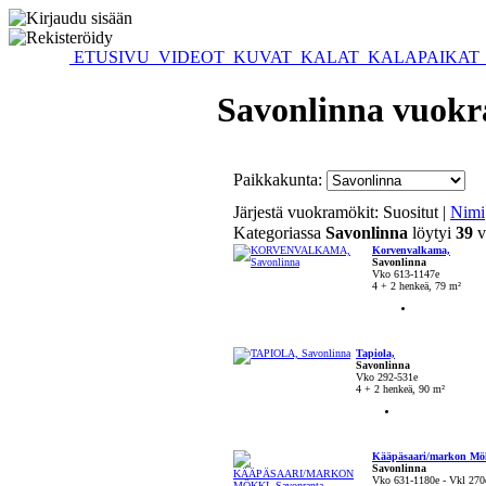
ETUSIVU
VIDEOT
KUVAT
KALAT
KALAPAIKAT
Savonlinna vuokr
Paikkakunta:
Järjestä vuokramökit:
Suositut |
Nimi
Kategoriassa
Savonlinna
löytyi
39
v
Korvenvalkama,
Savonlinna
Vko 613-1147e
4 + 2 henkeä, 79 m²
Tapiola,
Savonlinna
Vko 292-531e
4 + 2 henkeä, 90 m²
Kääpäsaari/markon Mök
Savonlinna
Vko 631-1180e - Vkl 270