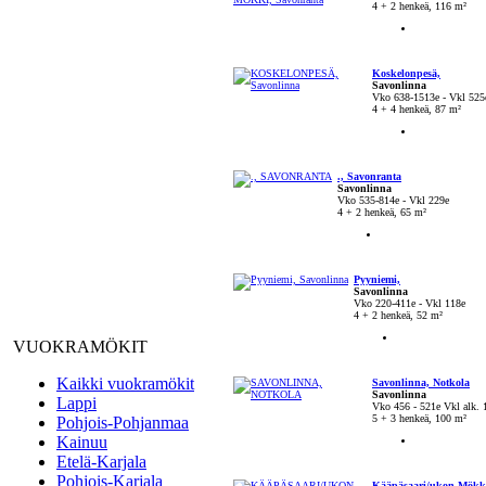
4 + 2 henkeä, 116 m²
Koskelonpesä,
Savonlinna
Vko 638-1513e - Vkl 525
4 + 4 henkeä, 87 m²
., Savonranta
Savonlinna
Vko 535-814e - Vkl 229e
4 + 2 henkeä, 65 m²
Pyyniemi,
Savonlinna
Vko 220-411e - Vkl 118e
4 + 2 henkeä, 52 m²
VUOKRAMÖKIT
Kaikki vuokramökit
Savonlinna, Notkola
Savonlinna
Lappi
Vko 456 - 521e Vkl alk. 
5 + 3 henkeä, 100 m²
Pohjois-Pohjanmaa
Kainuu
Etelä-Karjala
Pohjois-Karjala
Kääpäsaari/ukon Mökki