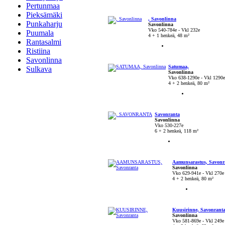
Pertunmaa
Pieksämäki
, Savonlinna
Punkaharju
Savonlinna
Vko 540-784e - Vkl 232e
Puumala
4 + 1 henkeä, 48 m²
Rantasalmi
Ristiina
Savonlinna
Satumaa,
Sulkava
Savonlinna
Vko 638-1290e - Vkl 1290e
4 + 2 henkeä, 80 m²
Savonranta
Savonlinna
Vko 530-227e
6 + 2 henkeä, 118 m²
Aamunsarastus, Savonr
Savonlinna
Vko 629-941e - Vkl 270e
4 + 2 henkeä, 80 m²
Kuusirinne, Savonrant
Savonlinna
Vko 581-869e - Vkl 249e