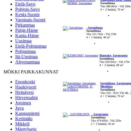
Etelä-Savo
Savonlinna
Vko 486-841e - Vkl 260e
Pohjois-Savo
4 + 2 henkeä, 70 m²
Keski-Suomi
Varsinais-Suomi
Pirkanmaa
, Savonlinna
Päijät-Häme
Savonlinna
Vko 511-742e - Vkl 219e
Kanta-Häme
4 + 1 henkeä, 46 m²
Uusimaa
Etelä-Pohjanmaa
Pohjanmaa
Iltarusko, Savonranta
Itä-Uusimaa
Savonlinna
Ahvenanmaa
Vko 629-941e - Vkl 270e
4 + 2 henkeä, 80 m²
MÖKKI PAIKKAKUNNAT
Enonkoski
Savonlinna, Savonranta,
Haukivuori
Mustikka
Savonlinna
Heinävesi
Vko 510 - 951e Vkl alk. 
4 + 2 henkeä, 70 m²
Hirvensalmi
Joroinen
Juva
Kangasniemi
., Savonranta
Savonlinna
Kerimäki
Vko 474-693e - Vkl 203e
Mikkeli
2 + 2 henkeä, 50 m²
Mäntyharju