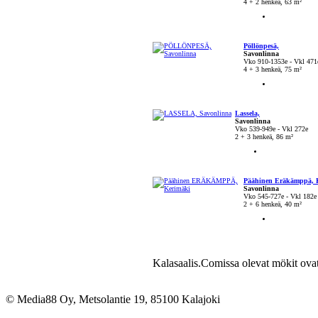
4 + 2 henkeä, 63 m²
Pöllönpesä,
Savonlinna
Vko 910-1353e - Vkl 471
4 + 3 henkeä, 75 m²
Lassela,
Savonlinna
Vko 539-949e - Vkl 272e
2 + 3 henkeä, 86 m²
Päähinen Eräkämppä, 
Savonlinna
Vko 545-727e - Vkl 182e
2 + 6 henkeä, 40 m²
Kalasaalis.Comissa olevat mökit ova
© Media88 Oy, Metsolantie 19, 85100 Kalajoki