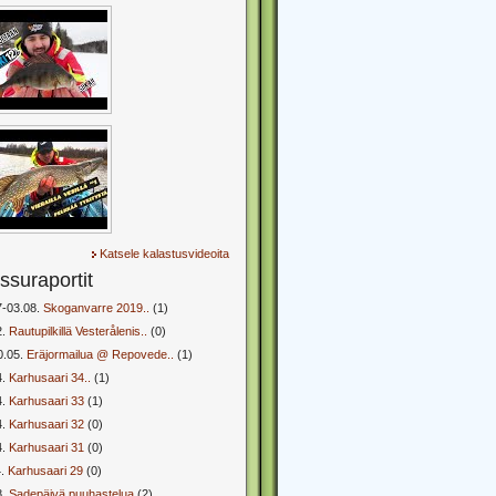
Katsele kalastusvideoita
ssuraportit
7-03.08.
Skoganvarre 2019..
(1)
2.
Rautupilkillä Vesterålenis..
(0)
0.05.
Eräjormailua @ Repovede..
(1)
4.
Karhusaari 34..
(1)
4.
Karhusaari 33
(1)
4.
Karhusaari 32
(0)
4.
Karhusaari 31
(0)
4.
Karhusaari 29
(0)
8.
Sadepäivä puuhastelua
(2)