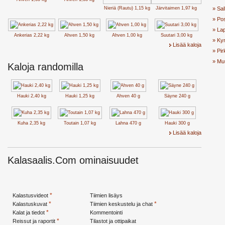
Nieriä (Rautu) 1,15 kg
Järvitaimen 1,97 kg
» Sal
» Po
» Lap
Ankerias 2,22 kg
Ahven 1,50 kg
Ahven 1,00 kg
Suutari 3,00 kg
» Ky
Lisää kaloja
» Pi
» Mu
Kaloja randomilla
Hauki 2,40 kg
Hauki 1,25 kg
Ahven 40 g
Säyne 240 g
Kuha 2,35 kg
Toutain 1,07 kg
Lahna 470 g
Hauki 300 g
Lisää kaloja
Kalasaalis.Com ominaisuudet
*
Kalastusvideot
Tiimien lisäys
*
*
Kalastuskuvat
Tiimien keskustelu ja chat
*
Kalat ja tiedot
Kommentointi
*
Reissut ja raportit
Tilastot ja ottipaikat