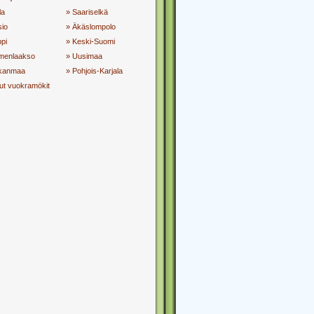
la
» Saariselkä
sio
» Äkäslompolo
pi
» Keski-Suomi
menlaakso
» Uusimaa
rkanmaa
» Pohjois-Karjala
ut vuokramökit