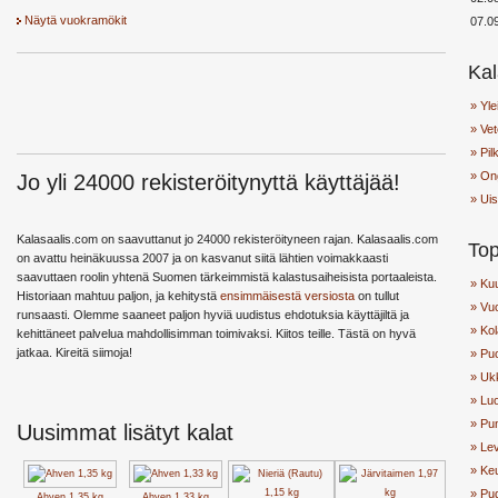
Näytä vuokramökit
07.0
Kal
» Yle
» Vet
» Pil
» On
Jo yli 24000 rekisteröitynyttä käyttäjää!
» Uis
Kalasaalis.com on saavuttanut jo 24000 rekisteröityneen rajan. Kalasaalis.com
Top
on avattu heinäkuussa 2007 ja on kasvanut siitä lähtien voimakkaasti
saavuttaen roolin yhtenä Suomen tärkeimmistä kalastusaiheisista portaaleista.
» Ku
Historiaan mahtuu paljon, ja kehitystä
ensimmäisestä versiosta
on tullut
» Vuo
runsaasti. Olemme saaneet paljon hyviä uudistus ehdotuksia käyttäjiltä ja
» Kol
kehittäneet palvelua mahdollisimman toimivaksi. Kiitos teille. Tästä on hyvä
jatkaa. Kireitä siimoja!
» Pu
» Uk
» Lu
» Pu
Uusimmat lisätyt kalat
» Lev
» Ke
» Pud
Ahven 1,35 kg
Ahven 1,33 kg