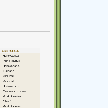
Kalastusmuoto
Heittokalastus
Perhokalastus
Heittokalastus
Tuulastus
Vetouistelu
Vetouistelu
Heittokalastus
Muu kalastusmuoto
Verkkokalastus
Pilkintä
Verkkokalastus