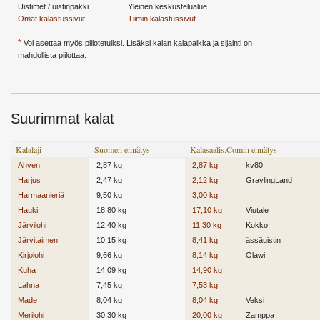
Uistimet / uistinpakki
Yleinen keskustelualue
Omat kalastussivut
Tiimin kalastussivut
*
Voi asettaa myös piilotetuiksi. Lisäksi kalan kalapaikka ja sijainti on
mahdollista piilottaa.
Suurimmat kalat
Kalalaji
Suomen ennätys
Kalasaalis.Comin ennätys
Ahven
2,87 kg
2,87 kg
kv80
Harjus
2,47 kg
2,12 kg
GraylingLand
Harmaanieriä
9,50 kg
3,00 kg
Hauki
18,80 kg
17,10 kg
Viutale
Järvilohi
12,40 kg
11,30 kg
Kokko
Järvitaimen
10,15 kg
8,41 kg
ässäuistin
Kirjolohi
9,66 kg
8,14 kg
Olawi
Kuha
14,09 kg
14,90 kg
Lahna
7,45 kg
7,53 kg
Made
8,04 kg
8,04 kg
Veksi
Merilohi
30,30 kg
20,00 kg
Zamppa