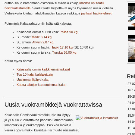
auttaa sinua katsomaan esimerkiksi millaisia kaloja
Inarista on saatu
heittokalastamalla
. Saadut kalat helpottavat myös löytämään uusia vieheitä.
Viehesivulta löydät mahdollisuuden katsoa vaikkapa
parhaat haukivieheet
.
Poimintoja Kalasaalis.comiin lisätyistä kaloista:
Kalasaalis.comin suurin kala:
Pallas 90 kg
SE made:
Made 8,14 kg
SE ahven:
Ahven 2,87 kg
Ks.comin suurin hauki:
Hauki 17,10 kg
(SE 18,80 kg)
Ks.comin suurin turska:
Turska 36,00 kg
Katso myös nämä:
Kalasaalis.comin kaikki ennätyskalat
Top 10 kalat kalalajeittain
Rei
Uusimmat lisätyt kalat
27.0
Kautta aikojen katsotuimmat kalat
16.1
18-2
24.0
Uusia vuokramökkejä vuokrattavissa
17.0
Kalasaalis.Comin vuokramökki -sivulta löytyy
15.0
jo yli 4000 vuokrattavaa pääosin Lomarenkaan
14.0
lomamökkiä ja eräkämppää. Tsekkaa mökit ja
11.0
varaa sopiva mökki kalastus- tai muulle reissuillesi.
02.0