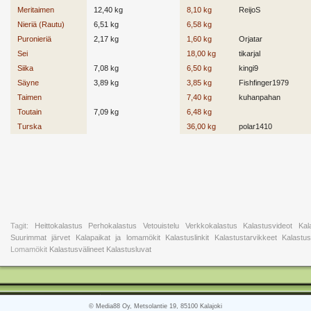
Meritaimen
12,40 kg
8,10 kg
ReijoS
Nieriä (Rautu)
6,51 kg
6,58 kg
Puronieriä
2,17 kg
1,60 kg
Orjatar
Sei
18,00 kg
tikarjal
Siika
7,08 kg
6,50 kg
kingi9
Säyne
3,89 kg
3,85 kg
Fishfinger1979
Taimen
7,40 kg
kuhanpahan
Toutain
7,09 kg
6,48 kg
Turska
36,00 kg
polar1410
Tagit:
Heittokalastus
Perhokalastus
Vetouistelu
Verkkokalastus
Kalastusvideot
Kal
Suurimmat järvet
Kalapaikat ja lomamökit
Kalastuslinkit
Kalastustarvikkeet
Kalastu
Lomamökit
Kalastusvälineet
Kalastusluvat
© Media88 Oy, Metsolantie 19, 85100 Kalajoki