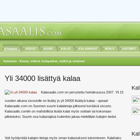
VIDEOT
KUVAT
KALAT
KALAPAIKAT
MÖKIT
UISTIMET
ETUSIVU
Kalastus - Kuvat, videot, kalapaikat, mökit ja uistimet
Yli 34000 lisättyä kalaa
Kal
Kalasaalis.com on perustettu heinäkuussa 2007. Yli 15
vuoden aikana sivustolle on lisätty jo yli 34000 lisättyä kalaa - upeaa!
Kalasaalis.com on Suomen suurin kalatietoja julkisesti keräävä sivusto.
Kalasaalis.comiin on mahdollista lisätä kalat myös osittain tai kokonaan
piilotetuksi. Suurin osa kalastajista kuitenkin jakaa mielellään kalojen tiedot.
Kal
Voit hyödyntää kalojen tietoja myös oman kalastuksesi tukemiseen. Kalahaku