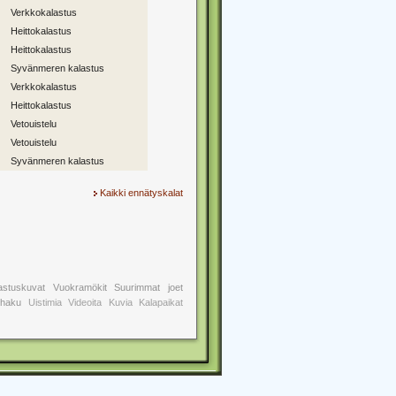
Verkkokalastus
Heittokalastus
Heittokalastus
Syvänmeren kalastus
Verkkokalastus
Heittokalastus
Vetouistelu
Vetouistelu
Syvänmeren kalastus
Kaikki ennätyskalat
astuskuvat
Vuokramökit
Suurimmat joet
shaku
Uistimia Videoita Kuvia Kalapaikat