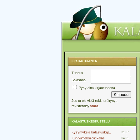
KIRJAUTUMINEN
Tunnus
Salasana
Pysy aina kirjautuneena
Jos et ole vielä rekisteröitynyt,
rekisteröidy
täällä.
KALASTUSKESKUSTELU
Kysymyksiä kalastuskilp..
31.07.
Kun viimeksi olit kalas..
04.01.