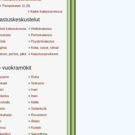
9.
Pampskatan 11
(0)
» Kaikki kalastusreissut
astuskeskustelut
istä kalastuksesta
» Heittokalastus
ouistelu
» Perhokalastus
kintä
» Pyydyskalastus
ginta
» Kelat, vavat, siimat
timet, perhot, pilkit
» Kalastustarvikkeet
 vuokramökit
usamo
» Ruka
katti
» Sotkamo
ari
» Inari
olanka
» Inari
kohalla
» Kittilä
osto
» Sodankylä
nkaharju
» Rovaniemi
i
» Ähtäri
uruu
» Kuopio
asjärvi
» Savonlinna