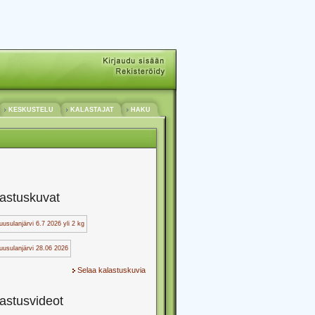
KESKUSTELU
KALASTAJAT
HAKU
astuskuvat
Selaa kalastuskuvia
astusvideot