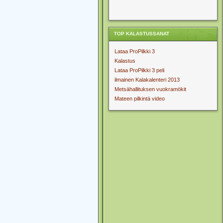
TOP KALASTUSSANAT
Lataa ProPilkki 3
Kalastus
Lataa ProPilkki 3 peli
ilmainen Kalakalenteri 2013
Metsähallituksen vuokramökit
Mateen pilkintä video