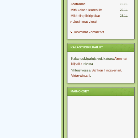
Jäätilanne
01.01.
Mitä kalastukseen liitt..
29.11.
Mikkelin pilkkipaikat
28.11.
Uusimmat viestit
Uusimmat kommentit
KALASTUSKILPAILUT
Kalastuskilpailuja voit katsoa
Aiemmat
Kilpailut
-sivulta.
Yhteistyössä
Sähkön Hintavertailu
Virtavalinta.fi
.
MAINOKSET